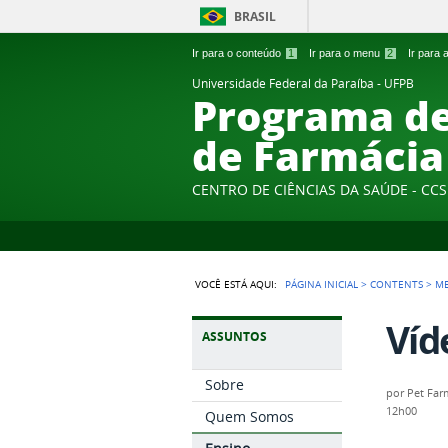
BRASIL
Ir para o conteúdo
1
Ir para o menu
2
Ir para
Universidade Federal da Paraíba - UFPB
Programa de
de Farmácia
CENTRO DE CIÊNCIAS DA SAÚDE - CCS
VOCÊ ESTÁ AQUI:
PÁGINA INICIAL
>
CONTENTS
>
M
Víd
ASSUNTOS
Sobre
por
Pet Far
12h00
Quem Somos