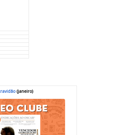
cravidão
(janeiro)