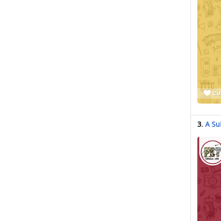
3.
A Su