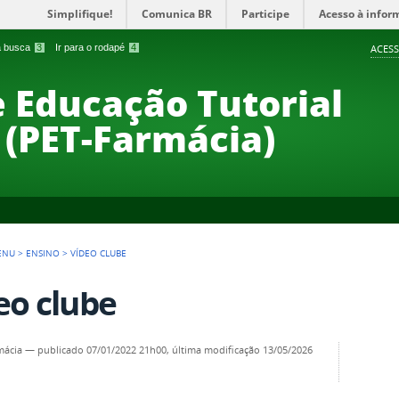
Simplifique!
Comunica BR
Participe
Acesso à infor
 a busca
3
Ir para o rodapé
4
ACESS
 Educação Tutorial
 (PET-Farmácia)
ENU
>
ENSINO
>
VÍDEO CLUBE
eo clube
mácia
—
publicado
07/01/2022 21h00,
última modificação
13/05/2026