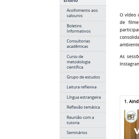
Ensino
Acolhimento aos
O vídeo 
calouros ​
de film
Boletins
particip
Informativos
consolid
Consultorias
ambiente,
acadêmicas
Curso de
As sessõ
metodologia
Instagram
científica
Grupo de estudos
Leitura reflexiva
Língua estrangeira
1. Aind
Reflexão temática
Reunião com a
tutoria
Seminários