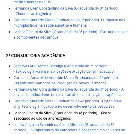
medicamentos no SUS
Fernanda Ellen Constantino da Silva (Graduanda do 3° período)
- Choque cardiogênico
Gabrielle Andrade Mota (Graduanda do 3° período) -O impacto dos
microplásticos na saúde aquática e humana
Larissa Ribeiro da Silva (Graduanda do 3° período) - Estrutura capilar
e componentes de xampus
2ª CONSULTORIA ACADÊMICA ​
Allessya Lara Dantas Formiga (Graduanda do 7° período)
- Toxicologia Forense: aplicações e atuação do farmacêutico.
Carolaine Amaral de Andrade Melo (Graduanda do 4° período) -
Organismos Marinhos na Produção de Novos Fármacos
Fernanda Ellen Constantino da Silva (Graduanda do 4° período) - A
atividade antioxidante do resveratrol e sua aplicação terapêutica
Gabrielle Andrade Mota (Graduanda do 4° período) - Organ-on-a-
chip: tecnologia inovadora no desenvolvimento de pesquisas
Larissa Ribeiro da Silva (Graduanda do 4° período) - Riscos
associado ao uso de anorexígenos
Letícia Augusta Schmidt da Costa Miranda (Graduanda do 8°
período) - A importância da autocoleta e dos testes moleculares no