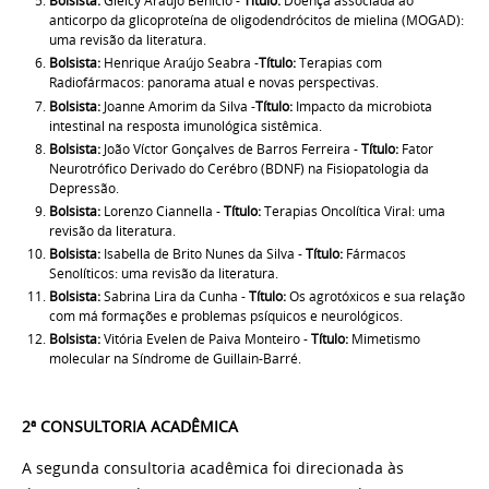
Bolsista:
Gleicy Araújo Benício -
Título:
Doença associada ao
anticorpo da glicoproteína de oligodendrócitos de mielina (MOGAD):
uma revisão da literatura.
Bolsista:
Henrique Araújo Seabra -
Título:
Terapias com
Radiofármacos: panorama atual e novas perspectivas.
Bolsista:
Joanne Amorim da Silva -
Título:
Impacto da microbiota
intestinal na resposta imunológica sistêmica.
Bolsista:
João Víctor Gonçalves de Barros Ferreira -
Título:
Fator
Neurotrófico Derivado do Cerébro (BDNF) na Fisiopatologia da
Depressão.
Bolsista:
Lorenzo Ciannella -
Título:
Terapias Oncolítica Viral: uma
revisão da literatura.
Bolsista:
Isabella de Brito Nunes da Silva -
Título:
Fármacos
Senolíticos: uma revisão da literatura.
Bolsista:
Sabrina Lira da Cunha -
Título:
Os agrotóxicos e sua relação
com má formações e problemas psíquicos e neurológicos.
Bolsista:
Vitória Evelen de Paiva Monteiro -
Título:
Mimetismo
molecular na Síndrome de Guillain-Barré.
2ª CONSULTORIA ACADÊMICA
A segunda consultoria acadêmica foi direcionada às