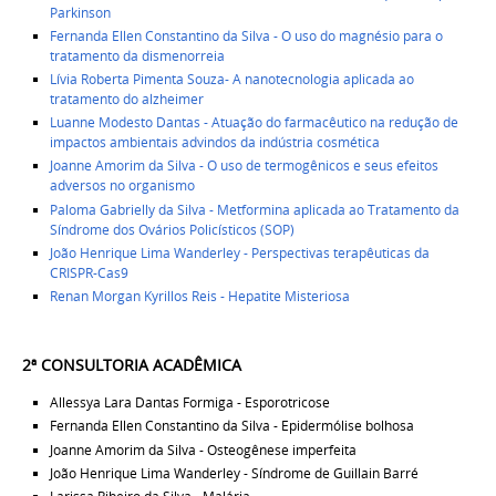
Parkinson
Fernanda Ellen Constantino da Silva -
O uso do magnésio para o
tratamento da dismenorreia
Lívia Roberta Pimenta Souza-
A nanotecnologia aplicada ao
tratamento do alzheimer
Luanne Modesto Dantas -
Atuação do farmacêutico na redução de
impactos ambientais advindos da indústria cosmética
Joanne Amorim da Silva - O uso de termogênicos e seus efeitos
adversos no organismo
Paloma Gabrielly da Silva - Metformina aplicada ao Tratamento da
Síndrome dos Ovários Policísticos (SOP)
João Henrique Lima Wanderley - Perspectivas terapêuticas da
CRISPR-Cas9
Renan Morgan Kyrillos Reis - Hepatite Misteriosa
2ª CONSULTORIA ACADÊMICA ​
Allessya Lara Dantas Formiga - Esporotricose
Fernanda Ellen Constantino da Silva -
Epidermólise bolhosa
Joanne Amorim da Silva -
Osteogênese imperfeita
João Henrique Lima Wanderley -
Síndrome de Guillain Barré