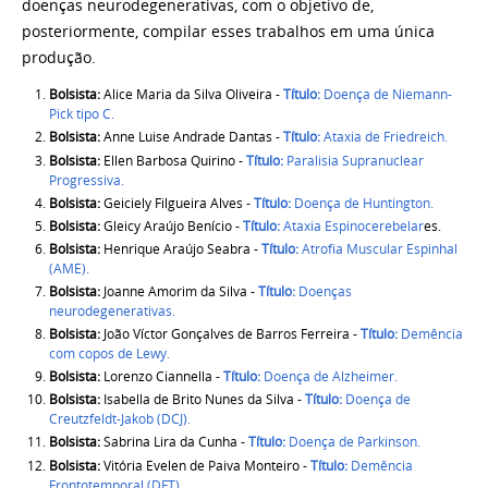
doenças neurodegenerativas, com o objetivo de,
posteriormente, compilar esses trabalhos em uma única
produção.
Bolsista:
Alice Maria da Silva Oliveira -
Título:
Doença de Niemann-
Pick tipo C.
Bolsista:
Anne Luise Andrade Dantas -
Título:
Ataxia de Friedreich.
Bolsista:
Ellen Barbosa Quirino -
Título:
Paralisia Supranuclear
Progressiva.
Bolsista:
Geiciely Filgueira Alves -
Título:
Doença de Huntington.
Bolsista:
Gleicy Araújo Benício -
Título:
Ataxia Espinocerebelar
es.
Bolsista:
Henrique Araújo Seabra -
Título:
Atrofia Muscular Espinhal
(AME).
Bolsista:
Joanne Amorim da Silva -
Título:
Doenças
neurodegenerativas.
Bolsista:
João Víctor Gonçalves de Barros Ferreira -
Título:
Demência
com copos de Lewy.
Bolsista:
Lorenzo Ciannella -
Título:
Doença de Alzheimer.
Bolsista:
Isabella de Brito Nunes da Silva -
Título:
Doença de
Creutzfeldt-Jakob (DCJ).
Bolsista:
Sabrina Lira da Cunha -
Título:
Doença de Parkinson.
Bolsista:
Vitória Evelen de Paiva Monteiro -
Título:
Demência
Frontotemporal (DFT).