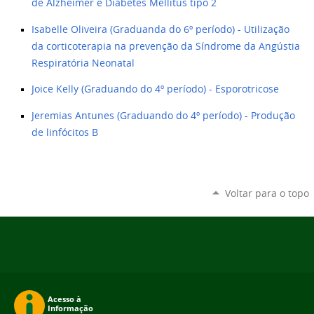
de Alzheimer e Diabetes Mellitus tipo 2
Isabelle Oliveira (Graduanda do 6º período) - Utilização
da corticoterapia na prevenção da Síndrome da Angústia
Respiratória Neonatal
Joice Kelly (Graduando do 4º período) - Esporotricose
Jeremias Antunes (Graduando do 4º período) - Produção
de linfócitos B
Voltar para o topo