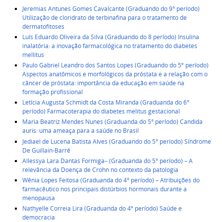
Jeremias Antunes Gomes Cavalcante (Graduando do 9° período)
Utilização de cloridrato de terbinafina para o tratamento de
dermatofitoses
Luís Eduardo Oliveira da Silva (Graduando do 8 período) Insulina
inalatória: a inovação farmacológica no tratamento do diabetes
mellitus
Paulo Gabriel Leandro dos Santos Lopes (Graduando do 5º período)
Aspectos anatômicos e morfológicos da próstata e a relação com o
câncer de próstata: importância da educação em saúde na
formação profissional
Letícia Augusta Schmidt da Costa Miranda (Graduanda do 6°
período) Farmacoterapia do diabetes melitus gestacional
Maria Beatriz Mendes Nunes (Graduanda do 5° período) Candida
auris: uma ameaça para a saúde no Brasil
Jediael de Lucena Batista Alves (Graduando do 5° período) Síndrome
De Guillain-Barré
Allessya Lara Dantas Formiga– (Graduanda do 5° período) – A
relevância da Doença de Crohn no contexto da patologia
Wênia Lopes Feitosa (Graduanda do 4° período) – Atribuições do
farmacêutico nos principais distúrbios hormonais durante a
menopausa
Nathyelle Correia Lira (Graduanda do 4º período) Saúde e
democracia