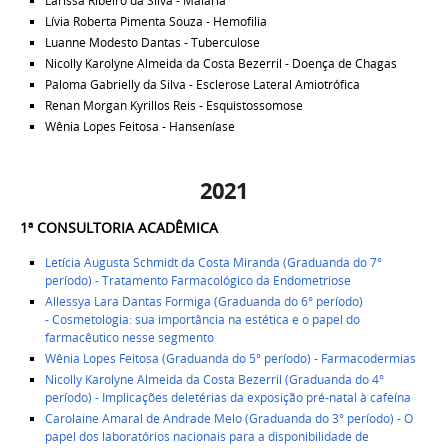
Larissa Ribeiro da Silva - Malária
Lívia Roberta Pimenta Souza - Hemofilia
Luanne Modesto Dantas - Tuberculose
Nicolly Karolyne Almeida da Costa Bezerril - Doença de Chagas
Paloma Gabrielly da Silva - Esclerose Lateral Amiotrófica
Renan Morgan Kyrillos Reis - Esquistossomose
Wênia Lopes Feitosa - Hanseníase
2021
1ª CONSULTORIA ACADÊMICA ​
Letícia Augusta Schmidt da Costa Miranda (Graduanda do 7°
período) - Tratamento Farmacológico da Endometriose
Allessya Lara Dantas Formiga (Graduanda do 6° período)
- Cosmetologia: sua importância na estética e o papel do
farmacêutico nesse segmento
Wênia Lopes Feitosa (Graduanda do 5° período) - Farmacodermias
Nic
olly Karolyne Almeida da Costa Bezerril (Graduanda do 4°
período) - Implicações deletérias da exposição pré-natal à cafeína
Carolaine Amaral de Andrade Melo (Graduanda do 3° período) - O
papel dos laboratórios nacionais para a disponibilidade de