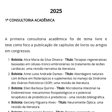
2025
1ª CONSULTORIA ACADÊMICA
A primeira
consultoria acadêmica
foi de tema livre e
teve
como foco a publicação de capítulos de livros ou artigos
em congressos.
Bolsista:
Alice Maria da Silva Oliveira -
Título:
Terapias regenerativas
baseadas em células-tronco embrionárias no tratamento de lesões
cardíacas: uma revisão narrativa da literatura.
Bolsista:
Anne Luise Andrade Dantas -
Título:
Abordagens naturais
com ênfase em fitoterápicos e suplementos no manejo da Síndrome
dos Ovários Policísticos (SOP): uma revisão da literatura.
Bolsista:
Ellen Barbosa Quirino -
Título:
Microbioma Intestinal na
Endometriose: mecanismos fisiopatológicos e o potencial
terapêutico de probióticos e prebióticos - uma revisão bibliográfica.
Bolsista:
Geiciely Filgueira Alves -
Título:
Neuromielite Óptica: uma
revisão da literatura.