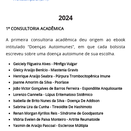
2024
1ª CONSULTORIA ACADÊMICA
A primeira
consultoria acadêmica deu origem ao ebook
intitulado “Doenças Autoimunes”, em que cada bolsista
escreveu sobre uma doença autoimune de sua escolha.
Geiciely Filgueira Alves -
Pênfigo Vulgar
Gleicy Araújo Benício -
Miastenia Gravis
Henrique Araújo Seabra - Púrpura Trombocitopênica Imune
Joanne Amorim da Silva -
Psoríase
João Victor Gonçalves de Barros Ferreira -
Espondilite Anquilosante
Lorenzo Ciannella -
Lúpus Eritematoso Sistêmico
Isabella de Brito Nunes da Silva -
Doença De Addison
Sabrina Lira da Cunha - Tireoidite De Hashimoto
Renan Morgan Kyrillos Reis -
Síndrome de Goodpasture
Vitória Evelen de Paiva Monteiro -
Artrite Reumatoide
Yasmin de Araújo Pascoal -
Esclerose Múltipla