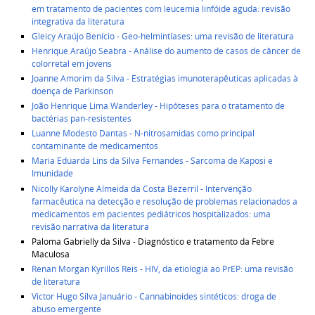
em tratamento de pacientes com leucemia linfóide aguda: revisão
integrativa da literatura
Gleicy Araújo Benício - Geo-helmintíases: uma revisão de literatura
Henrique Araújo Seabra - Análise do aumento de casos de câncer de
colorretal em jovens
Joanne Amorim da Silva - Estratégias imunoterapêuticas aplicadas à
doença de Parkinson
João Henrique Lima Wanderley - Hipóteses para o tratamento de
bactérias pan-resistentes
Luanne Modesto Dantas - N-nitrosamidas como principal
contaminante de medicamentos
Maria Eduarda Lins da Silva Fernandes - Sarcoma de Kaposi e
Imunidade
Nicolly Karolyne Almeida da Costa Bezerril -
Intervenção
farmacêutica na detecção e resolução de problemas relacionados a
medicamentos em pacientes pediátricos hospitalizados: uma
revisão narrativa da literatura
Paloma Gabrielly da Silva - Diagnóstico e tratamento da Febre
Maculosa
Renan Morgan Kyrillos Reis - HIV, da etiologia ao PrEP: uma revisão
de literatura
Victor Hugo Silva Januário - Cannabinoides sintéticos: droga de
abuso emergente