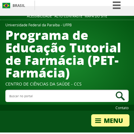
BRASIL
Simplifique!
ACESSIBILIDADE
ALTO CONTRASTE
MAPA DO SITE
Comunica BR
Universidade Federal da Paraíba - UFPB
Programa de
Participe
Educação Tutorial
Acesso à informação
de Farmácia (PET-
Legislação
Canais
Farmácia)
CENTRO DE CIÊNCIAS DA SAÚDE - CCS
Buscar no portal
Bus
Contato