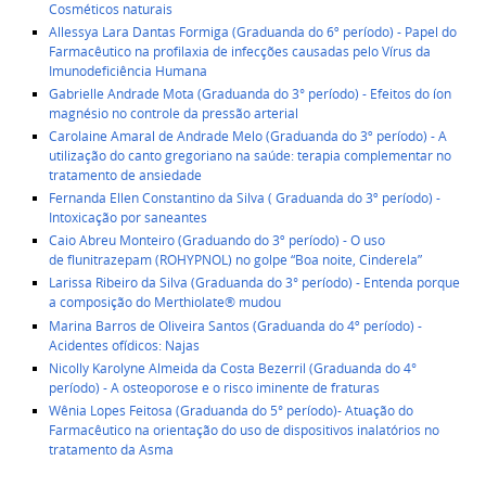
Cosméticos naturais
Allessya Lara Dantas Formiga (Graduanda do 6º período) -
Papel do
Farmacêutico na profilaxia de infecções causadas pelo Vírus da
Imunodeficiência Humana
Gabrielle Andrade Mota (Graduanda do 3° período) - Efeitos do íon
magnésio no controle da pressão arterial
Carolaine Amaral de Andrade Melo (Graduanda do 3º período) - A
utilização do canto gregoriano na saúde: terapia complementar no
tratamento de ansiedade
Fernanda Ellen Constantino da Silva ( Graduanda do 3º período) -
Intoxicação por saneantes
Caio Abreu Monteiro (Graduando do 3º período) -
O uso
de
flunitraze
pam
(ROHYPNOL) no
golpe “Boa n
oite
,
Cinderela”
Larissa Ribeiro da Silva (Graduanda do 3° período) - Entenda porque
a composição do Merthiolate
® mudou
Marina Barros de Oliveira Santos (Graduanda do 4º período) -
Acidentes ofídicos: Najas
Nicolly Karolyne Almeida da Costa Bezerril (Graduanda do 4°
período) - A osteoporose e o risco iminente de fraturas
Wênia Lopes Feitosa (Graduanda do 5° período)- Atuação do
Farmacêutico na orientação do uso de dispositivos inalatórios no
tratamento da Asma