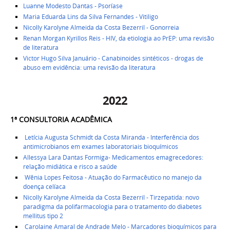
Luanne Modesto Dantas - Psoríase
Maria Eduarda Lins da Silva Fernandes - Vitiligo
Nicolly Karolyne Almeida da Costa Bezerril - Gonorreia
Renan Morgan Kyrillos Reis - HIV, da etiologia ao PrEP: uma revisão
de literatura
Victor Hugo Silva Januário - Canabinoides sintéticos - drogas de
abuso em evidência: uma revisão da literatura
2022
1ª CONSULTORIA ACADÊMICA ​
Letícia Augusta Schmidt da Costa Miranda -
Interferência dos
antimicrobianos em exames laboratoriais bioquímicos
Allessya Lara Dantas Formiga-
Medicamentos emagrecedores:
relação midiática e risco a saúde
Wênia Lopes Feitosa - Atuação do Farmacêutico no manejo da
doença celíaca
Nicolly Karolyne Almeida da Costa Bezerril - Tirzepatida
: novo
paradigma da polifarmacologia para o tratamento do diabetes
mellitus tipo 2
Carolaine Amaral de Andrade Melo - Marcadores bioquímicos para