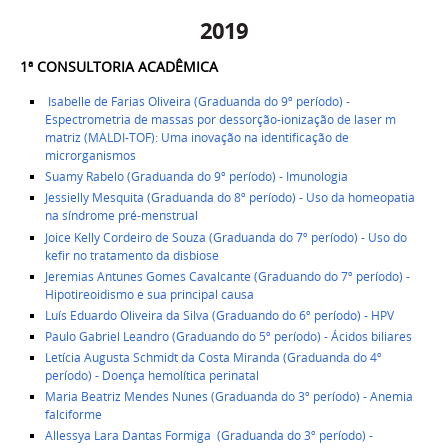
2019
1ª CONSULTORIA ACADÊMICA ​
Isabelle de Farias Oliveira (Graduanda do 9º período) -
Espectrometria de massas por dessorção-ionização de laser m
matriz (MALDI-TOF): Uma inovação na identificação de
microrganismos
Suamy Rabelo (Graduanda do 9º período) - Imunologia
Jessielly Mesquita (Graduanda do 8º período) - Uso da homeopatia
na síndrome pré-menstrual
Joice Kelly Cordeiro de Souza (Graduanda do 7º período) - Uso do
kefir no tratamento da disbiose
Jeremias Antunes Gomes Cavalcante (Graduando do 7º período) -
Hipotireoidismo e sua principal causa
Luís Eduardo Oliveira da Silva (Graduando do 6º período) - HPV
Paulo Gabriel Leandro (Graduando do 5º período) - Ácidos biliares
Letícia Augusta Schmidt da Costa Miranda (Graduanda do 4º
período) -
Doença hemolítica perinatal
Maria Beatriz Mendes Nunes (Graduanda do 3º período) - Anemia
falciforme
Allessya Lara Dantas Formiga (Graduanda do 3º período) -