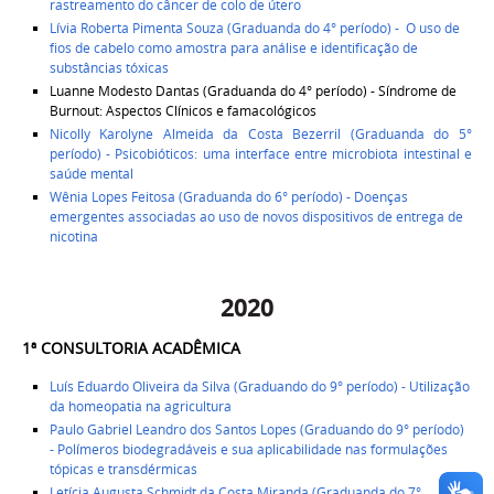
rastreamento do câncer de colo de útero
Lívia Roberta Pimenta Souza (Graduanda do 4° período) -
O uso de
fios de cabelo como amostra para análise e identificação de
substâncias tóxicas
Luanne Modesto Dantas (Graduanda do 4° período) -
Síndrome de
Burnout: Aspectos Clínicos e famacológicos
Nicolly Karolyne Almeida da Costa Bezerril (Graduanda do 5°
período) - Psicobióticos: uma interface entre microbiota intestinal e
saúde mental
Wênia Lopes Feitosa (Graduanda do 6° período) - Doenças
emergentes associadas ao uso de novos dispositivos de entrega de
nicotina
2020
1ª CONSULTORIA ACADÊMICA ​
Luís Eduardo Oliveira da Silva (Graduando do 9° período) - Utilização
da homeopatia na agricultura
Paulo Gabriel Leandro dos Santos Lopes (Graduando do 9° período)
-
Polímeros biodegradáveis e sua aplicabilidade nas formulações
tópicas e
transdérmicas
Letícia Augusta Schmidt da Costa Miranda (Graduanda do 7°