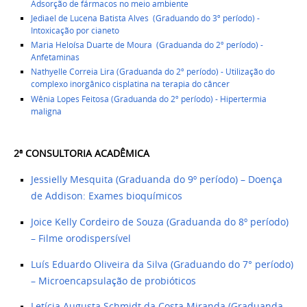
Adsorção de fármacos no meio ambiente
Jediael de Lucena Batista Alves
(Graduando do 3º período) -
Intoxicação por cianeto
Maria Heloísa Duarte de Moura (Graduanda do 2º período) -
Anfetaminas
Nathyelle Correia Lira (Graduanda do 2º período) - Utilização do
complexo inorgânico cisplatina na terapia do câncer
Wênia Lopes Feitosa (Graduanda do 2º período) - Hipertermia
maligna
2ª CONSULTORIA ACADÊMICA
Jessielly Mesquita (Graduanda do 9º período) – Doença
de Addison: Exames bioquímicos
Joice Kelly Cordeiro de Souza (Graduanda do 8º período)
– Filme orodispersível
Luís Eduardo Oliveira da Silva (Graduando do 7° período)
– Microencapsulação de probióticos
Letícia Augusta Schmidt da Costa Miranda (Graduanda