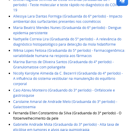
período) - Teste molecular e teste rápido no diagnóstico do COVID-
19
Allessya Lara Dantas Formiga (Graduanda do 6° período) - Impacto
ambiental dos surfactantes presentes nos cosméticos
Maria Beatriz Mendes Nunes (Graduanda do 6° período) - Dengue:
epidemia persistente
Nathyelle Correia Lira (Graduanda do 5° período) - A relevância do
diagnóstico histopatológico para detecção da mola hidatiforme
Wênia Lopes Feitosa (Graduanda do 5° período) - Farmacogenômica:
variabilidade humana na resposta aos fármacos
Marina Barros de Oliveira Santos (Graduanda do 4° período) -
Granulomatose com poliangeíte
Nicolly Karolyne Almeida da C. Bezerril (Graduanda do 4° período) -
A influência do sistema vestibular na manutenção do equilíbrio
corporal
Caio Abreu Monteiro (Graduando do 3° período) - Onfalocele e
gastrosquise
Carolaine Amaral de Andrade Melo (Graduanda do 3° período) -
Galactosemia
Fernanda Ellen Constantino da Silva (Graduanda do 3° período) - O
fotoenvelhecimento da pele
Gabrielle Andrade Mota (Graduanda do 3° período) - Alta taxa de
glicólise em tumores e alvos para quimiotrapia