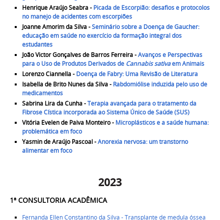
Henrique Araújo Seabra -
Picada de Escorpião: desafios e protocolos
no manejo de acidentes com escorpiões
Joanne Amorim da Silva -
Seminário sobre a Doença de Gaucher:
educação em saúde no exercício da formação integral dos
estudantes
João Victor Gonçalves de Barros Ferreira -
Avanços e Perspectivas
para o Uso de Produtos Derivados de
Cannabis sativa
em Animais
Lorenzo Ciannella -
Doença de Fabry: Uma Revisão de Literatura
Isabella de Brito Nunes da Silva -
Rabdomiólise induzida pelo uso de
medicamentos
Sabrina Lira da Cunha -
Terapia avançada para o tratamento da
Fibrose Cística incorporada ao Sistema Único de Saúde (SUS)
Vitória Evelen de Paiva Monteiro -
Microplásticos e a saúde humana:
problemática em foco
Yasmin de Araújo Pascoal -
Anorexia nervosa: um transtorno
alimentar em foco
2023
1ª CONSULTORIA ACADÊMICA ​
Fernanda Ellen Constantino da Silva - Transplante de medula óssea