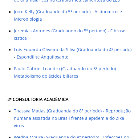
de antimaláricos na terapia medicamentosa do LES
Joice Kelly (Graduando do 5º período) - Actinomicose
Microbiologia
Jeremias Antunes (Graduando do 5º período) - Fibrose
cistica
Luís Eduardo Oliveira da Silva (Graduanda do 4º período)
- Espondilite Anquilosante
Paulo Gabriel Leandro (Graduando do 3º período) -
Metabolismo de ácidos biliares
2ª CONSULTORIA ACADÊMICA ​
Thassya Matias (Graduanda do 8º período) - Reprodução
humana assistida no Brasil frente à epidemia do Zika
virus
Wedna Moura (Graduanda do 8º período) - Infecções no