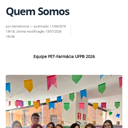
Quem Somos
por
danielrocha
—
publicado
11/04/2019
13h18,
última modificação
13/07/2026
15h38
Equipe PET-Farmácia UFPB 2026