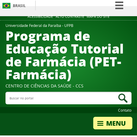
BRASIL
Simplifique!
ACESSIBILIDADE
ALTO CONTRASTE
MAPA DO SITE
Comunica BR
Universidade Federal da Paraíba - UFPB
Programa de
Participe
Educação Tutorial
Acesso à informação
de Farmácia (PET-
Legislação
Canais
Farmácia)
CENTRO DE CIÊNCIAS DA SAÚDE - CCS
Buscar no portal
Bus
Contato