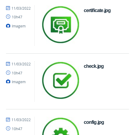
por
publicado
11/03/2022
certificate.jpg
danielrocha
10h47
Imagem
por
publicado
11/03/2022
check.jpg
danielrocha
10h47
Imagem
por
publicado
11/03/2022
config.jpg
danielrocha
10h47