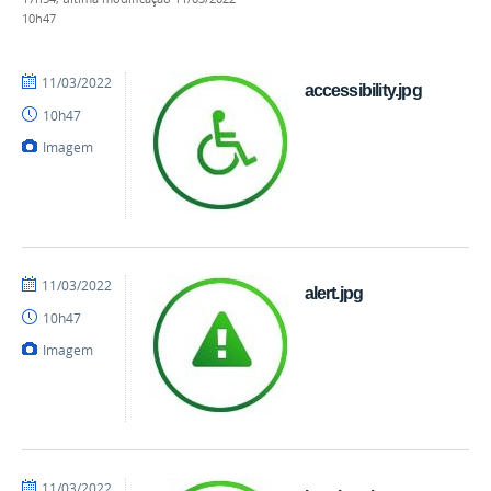
10h47
por
publicado
11/03/2022
accessibility.jpg
danielrocha
10h47
Imagem
por
publicado
11/03/2022
alert.jpg
danielrocha
10h47
Imagem
por
publicado
11/03/2022