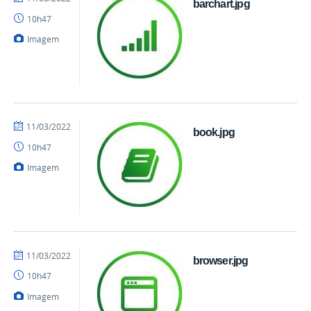
barchart.jpg
danielrocha
10h47
Imagem
por
publicado
11/03/2022
book.jpg
danielrocha
10h47
Imagem
por
publicado
11/03/2022
browser.jpg
danielrocha
10h47
Imagem