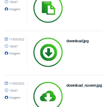
10h47
Imagem
por
publicado
11/03/2022
download.jpg
danielrocha
10h47
Imagem
por
publicado
11/03/2022
download_nuvem.jpg
danielrocha
10h47
Imagem