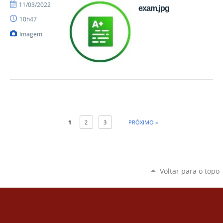
por
publicado
11/03/2022
exam.jpg
danielrocha
10h47
Imagem
1
2
3
PRÓXIMO »
Voltar para o topo