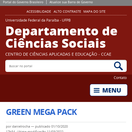
Portal do Governo Brasileiro
Atualize sua Barra de Governo
ACESSIBILIDADE
ALTO CONTRASTE
MAPA DO SITE
Universidade Federal da Paraíba - UFPB
Departamento de
Ciências Sociais
CENTRO DE CIÊNCIAS APLICADAS E EDUCAÇÃO - CCAE
Buscar no portal
Bus
Contato
GREEN MEGA PACK
por
danielrocha
—
publicado
01/10/2020
17h54,
última modificação
11/03/2022