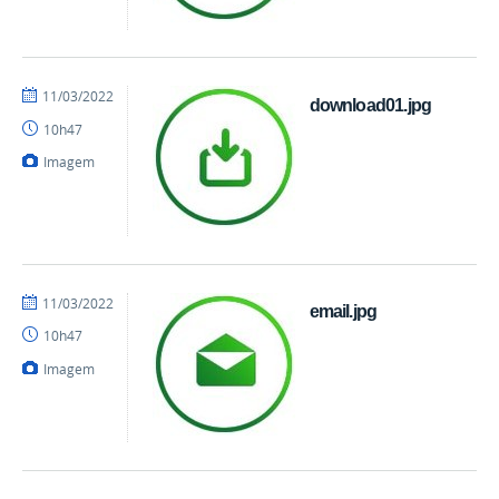
por
publicado
11/03/2022
download01.jpg
danielrocha
10h47
Imagem
por
publicado
11/03/2022
email.jpg
danielrocha
10h47
Imagem