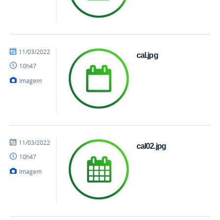
por
publicado
11/03/2022
cal.jpg
danielrocha
10h47
Imagem
por
publicado
11/03/2022
cal02.jpg
danielrocha
10h47
Imagem