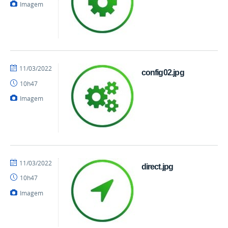
Imagem
por
publicado
11/03/2022
config02.jpg
danielrocha
10h47
Imagem
por
publicado
11/03/2022
direct.jpg
danielrocha
10h47
Imagem