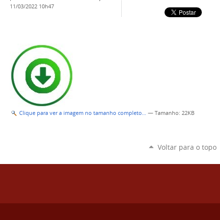
11/03/2022 10h47
Clique para ver a imagem no tamanho completo…
—
Tamanho
: 22KB
Voltar para o topo