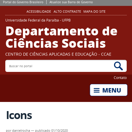
Portal do Governo Brasileiro
Atualize sua Barra de Governo
ACESSIBILIDADE
ALTO CONTRASTE
MAPA DO SITE
Universidade Federal da Paraíba - UFPB
Departamento de
Ciências Sociais
CENTRO DE CIÊNCIAS APLICADAS E EDUCAÇÃO - CCAE
Buscar no portal
Bus
Contato
Icons
por
danielrocha
—
publicado
01/10/2020