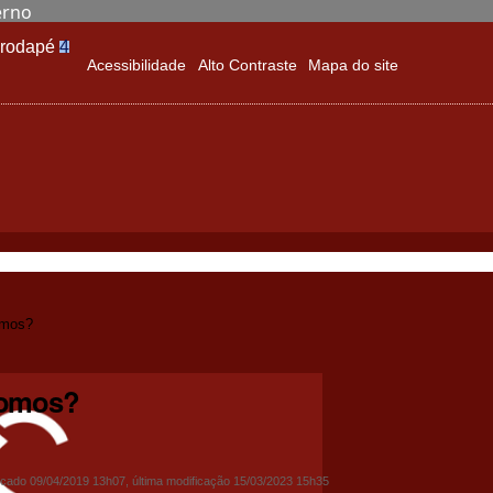
erno
o rodapé
4
Acessibilidade
Alto Contraste
Mapa do site
mos?
omos?
icado
09/04/2019 13h07,
última modificação
15/03/2023 15h35