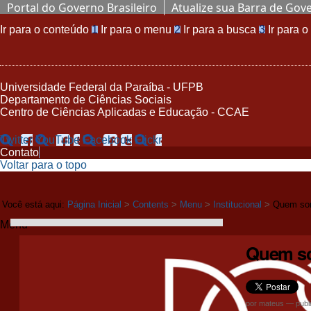
Portal do Governo Brasileiro
Atualize sua Barra de Gov
Ir para o conteúdo
1
Ir para o menu
2
Ir para a busca
3
Ir para 
Universidade Federal da Paraíba - UFPB
Departamento de Ciências Sociais
Centro de Ciências Aplicadas e Educação - CCAE
Twitter
YouTube
Facebook
Flickr
Contato
Voltar para o topo
Você está aqui:
Página Inicial
>
Contents
>
Menu
>
Institucional
>
Quem so
Menu
Quem s
por
mateus
—
publ