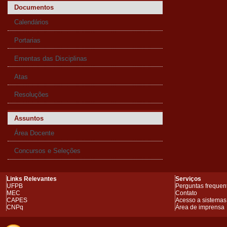
Documentos
Calendários
Portarias
Ementas das Disciplinas
Atas
Resoluções
Assuntos
Área Docente
Concursos e Seleções
Links Relevantes
Serviços
UFPB
Perguntas frequen
MEC
Contato
CAPES
Acesso a sistemas
CNPq
Área de imprensa