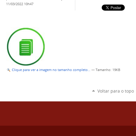
11/03/2022 10h47
Clique para ver a imagem no tamanho completo…
—
Tamanho
: 19KB
Voltar para o topo