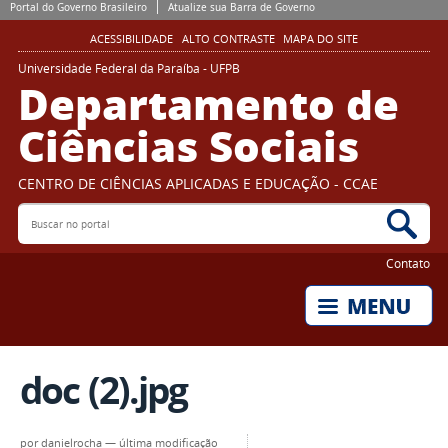
Portal do Governo Brasileiro
Atualize sua Barra de Governo
ACESSIBILIDADE
ALTO CONTRASTE
MAPA DO SITE
Universidade Federal da Paraíba - UFPB
Departamento de
Ciências Sociais
CENTRO DE CIÊNCIAS APLICADAS E EDUCAÇÃO - CCAE
Buscar no portal
Bus
Contato
doc (2).jpg
por
danielrocha
—
última modificação