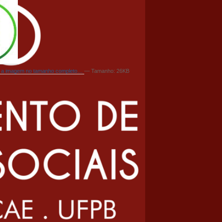
er a imagem no tamanho completo…
—
Tamanho
: 26KB