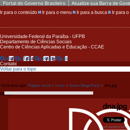
Portal do Governo Brasileiro
Atualize sua Barra de Gov
Ir para o conteúdo
1
Ir para o menu
2
Ir para a busca
3
Ir para 
Universidade Federal da Paraíba - UFPB
Departamento de Ciências Sociais
Centro de Ciências Aplicadas e Educação - CCAE
Twitter
YouTube
Facebook
Flickr
Contato
Voltar para o topo
Você está aqui:
Página Inicial
>
Icons
>
Green Mega Pack
>
dna.jpg
Menu
dna.jpg
por
danielrocha
—