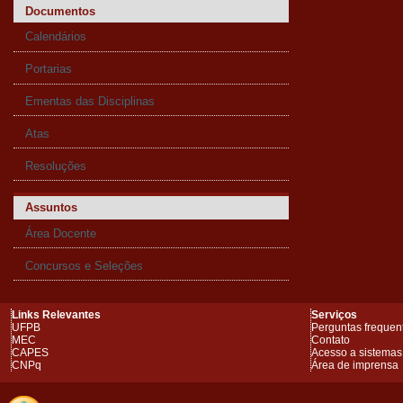
Documentos
Calendários
Portarias
Ementas das Disciplinas
Atas
Resoluções
Assuntos
Área Docente
Concursos e Seleções
Links Relevantes
Serviços
UFPB
Perguntas frequen
MEC
Contato
CAPES
Acesso a sistemas
CNPq
Área de imprensa