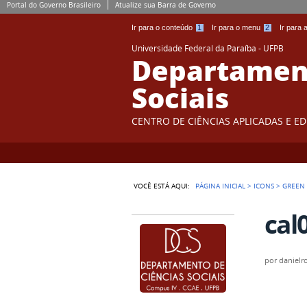
Portal do Governo Brasileiro
Atualize sua Barra de Governo
Ir para o conteúdo
1
Ir para o menu
2
Ir para
Universidade Federal da Paraíba - UFPB
Departament
Sociais
CENTRO DE CIÊNCIAS APLICADAS E E
VOCÊ ESTÁ AQUI:
PÁGINA INICIAL
>
ICONS
>
GREEN
cal
por
danielr