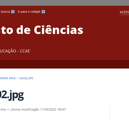
 a busca
3
Ir para o rodapé
4
ACESS
o de Ciências
DUCAÇÃO - CCAE
 MEGA PACK
>
CAL02.JPG
02.jpg
ocha
—
última modificação
11/03/2022 10h47