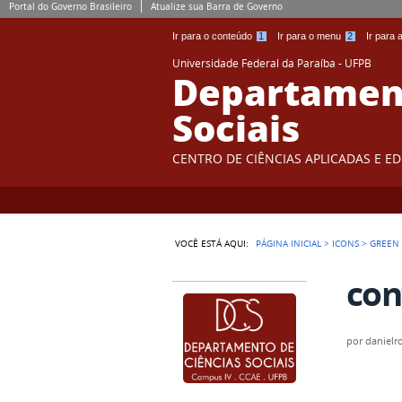
Portal do Governo Brasileiro
Atualize sua Barra de Governo
Ir para o conteúdo
1
Ir para o menu
2
Ir para
Universidade Federal da Paraíba - UFPB
Departament
Sociais
CENTRO DE CIÊNCIAS APLICADAS E E
VOCÊ ESTÁ AQUI:
PÁGINA INICIAL
>
ICONS
>
GREEN
con
por
danielr