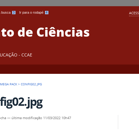
 a busca
3
Ir para o rodapé
4
ACESS
o de Ciências
DUCAÇÃO - CCAE
 MEGA PACK
>
CONFIG02.JPG
fig02.jpg
ocha
—
última modificação
11/03/2022 10h47