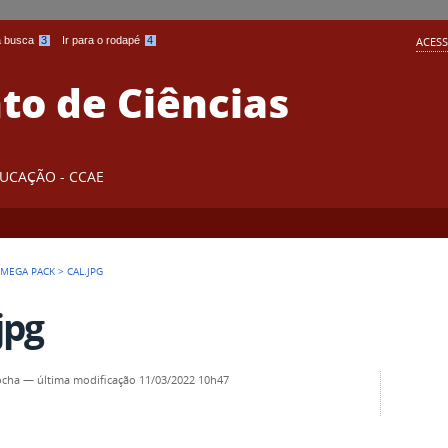
 a busca
3
Ir para o rodapé
4
ACESS
o de Ciências
DUCAÇÃO - CCAE
 MEGA PACK
>
CAL.JPG
jpg
ocha
—
última modificação
11/03/2022 10h47