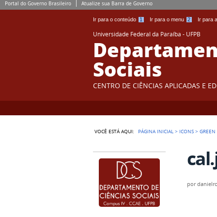
Portal do Governo Brasileiro
Atualize sua Barra de Governo
Ir para o conteúdo
1
Ir para o menu
2
Ir para
Universidade Federal da Paraíba - UFPB
Departament
Sociais
CENTRO DE CIÊNCIAS APLICADAS E E
VOCÊ ESTÁ AQUI:
PÁGINA INICIAL
>
ICONS
>
GREEN
cal.
por
danielr