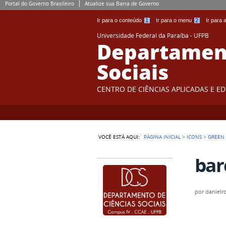
Portal do Governo Brasileiro
Atualize sua Barra de Governo
Ir para o conteúdo
1
Ir para o menu
2
Ir para
Universidade Federal da Paraíba - UFPB
Departament
Sociais
CENTRO DE CIÊNCIAS APLICADAS E E
VOCÊ ESTÁ AQUI:
PÁGINA INICIAL
>
ICONS
>
GREEN
bar
por
danielr