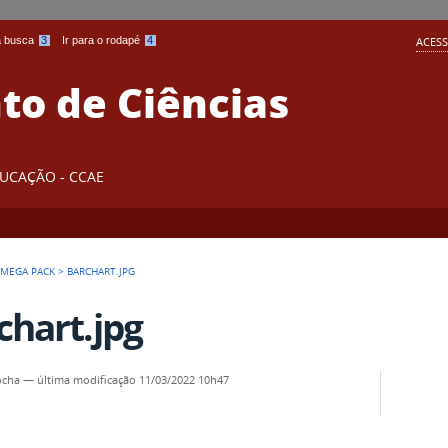
 a busca
3
Ir para o rodapé
4
ACESS
o de Ciências
DUCAÇÃO - CCAE
 MEGA PACK
>
BARCHART.JPG
chart.jpg
ocha
—
última modificação
11/03/2022 10h47