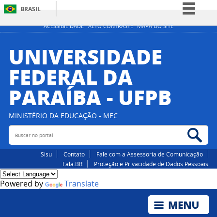
BRASIL
Simplifique!
ACESSIBILIDADE
ALTO CONTRASTE
MAPA DO SITE
Comunica BR
UNIVERSIDADE
Participe
FEDERAL DA
Acesso à informação
PARAÍBA - UFPB
Legislação
Canais
MINISTÉRIO DA EDUCAÇÃO - MEC
Buscar no portal
Bus
Sisu
Contato
Fale com a Assessoria de Comunicação
Fala.BR
Proteção e Privacidade de Dados Pessoais
Powered by
Translate