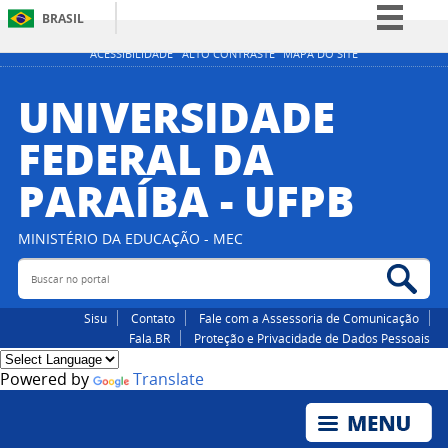
BRASIL
Simplifique!
ACESSIBILIDADE
ALTO CONTRASTE
MAPA DO SITE
Comunica BR
UNIVERSIDADE
Participe
FEDERAL DA
Acesso à informação
PARAÍBA - UFPB
Legislação
Canais
MINISTÉRIO DA EDUCAÇÃO - MEC
Buscar no portal
Bus
Sisu
Contato
Fale com a Assessoria de Comunicação
Fala.BR
Proteção e Privacidade de Dados Pessoais
Powered by
Translate