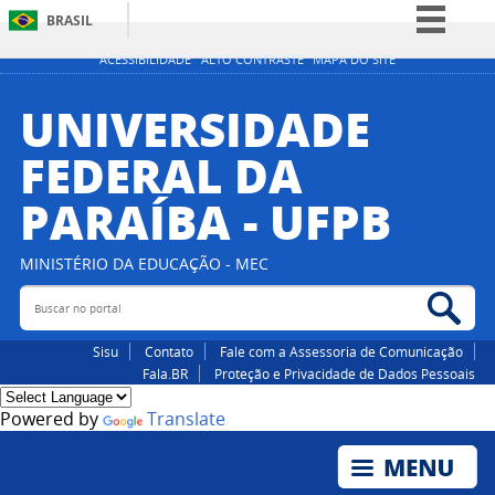
BRASIL
Simplifique!
ACESSIBILIDADE
ALTO CONTRASTE
MAPA DO SITE
Comunica BR
UNIVERSIDADE
Participe
FEDERAL DA
Acesso à informação
PARAÍBA - UFPB
Legislação
Canais
MINISTÉRIO DA EDUCAÇÃO - MEC
Buscar no portal
Bus
Sisu
Contato
Fale com a Assessoria de Comunicação
Fala.BR
Proteção e Privacidade de Dados Pessoais
Powered by
Translate