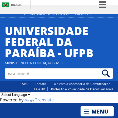
BRASIL
Simplifique!
ACESSIBILIDADE
ALTO CONTRASTE
MAPA DO SITE
Comunica BR
UNIVERSIDADE
Participe
FEDERAL DA
Acesso à informação
PARAÍBA - UFPB
Legislação
Canais
MINISTÉRIO DA EDUCAÇÃO - MEC
Buscar no portal
Bus
Sisu
Contato
Fale com a Assessoria de Comunicação
Fala.BR
Proteção e Privacidade de Dados Pessoais
Powered by
Translate