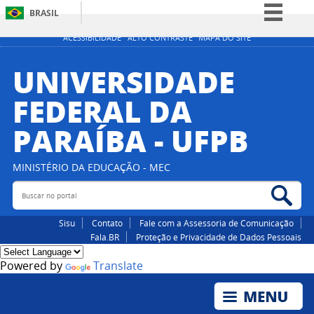
BRASIL
Simplifique!
ACESSIBILIDADE
ALTO CONTRASTE
MAPA DO SITE
Comunica BR
UNIVERSIDADE
Participe
FEDERAL DA
Acesso à informação
PARAÍBA - UFPB
Legislação
Canais
MINISTÉRIO DA EDUCAÇÃO - MEC
Buscar no portal
Bus
Sisu
Contato
Fale com a Assessoria de Comunicação
Fala.BR
Proteção e Privacidade de Dados Pessoais
Powered by
Translate