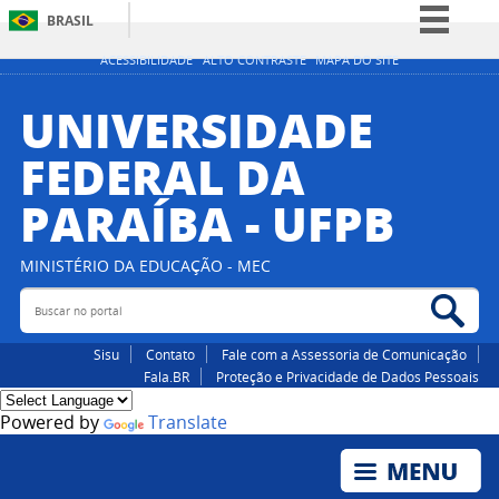
BRASIL
Simplifique!
ACESSIBILIDADE
ALTO CONTRASTE
MAPA DO SITE
Comunica BR
UNIVERSIDADE
Participe
FEDERAL DA
Acesso à informação
PARAÍBA - UFPB
Legislação
Canais
MINISTÉRIO DA EDUCAÇÃO - MEC
Buscar no portal
Bus
Sisu
Contato
Fale com a Assessoria de Comunicação
Fala.BR
Proteção e Privacidade de Dados Pessoais
Powered by
Translate