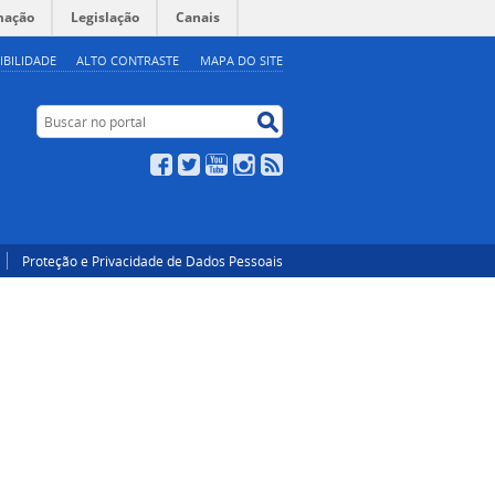
mação
Legislação
Canais
IBILIDADE
ALTO CONTRASTE
MAPA DO SITE
Buscar no portal
Buscar no portal
Facebook
Twitter
YouTube
Instagram
RSS
Proteção e Privacidade de Dados Pessoais