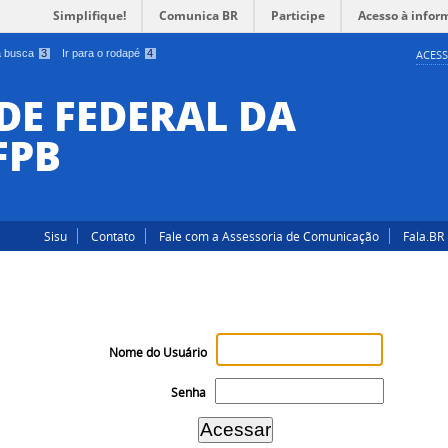
Simplifique!
Comunica BR
Participe
Acesso à infor
 a busca
3
Ir para o rodapé
4
ACESS
DE FEDERAL DA
FPB
Sisu
Contato
Fale com a Assessoria de Comunicação
Fala.BR
Nome do Usuário
Senha