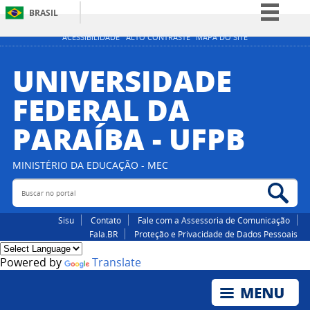
BRASIL
Simplifique!
ACESSIBILIDADE
ALTO CONTRASTE
MAPA DO SITE
Comunica BR
UNIVERSIDADE
Participe
FEDERAL DA
Acesso à informação
PARAÍBA - UFPB
Legislação
Canais
MINISTÉRIO DA EDUCAÇÃO - MEC
Buscar no portal
Bus
Sisu
Contato
Fale com a Assessoria de Comunicação
Fala.BR
Proteção e Privacidade de Dados Pessoais
Powered by
Translate