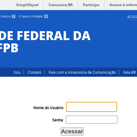
Simplifique!
Comunica BR
Participe
Acesso à infor
 a busca
3
Ir para o rodapé
4
ACESS
DE FEDERAL DA
FPB
Sisu
Contato
Fale com a Assessoria de Comunicação
Fala.BR
Nome do Usuário
Senha