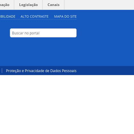
mação
Legislação
Canais
IBILIDADE
ALTO CONTRASTE
MAPA DO SITE
Buscar no portal
Buscar no portal
Facebook
Twitter
YouTube
Instagram
RSS
Proteção e Privacidade de Dados Pessoais