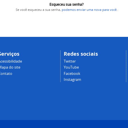
Esqueceu sua senha?
Se você esqueceu a sua senha,
podemos enviar uma nova para você
.
Serviços
Redes sociais
cessibilidade
Twitter
Mapa do site
YouTube
Contato
Facebook
Instagram