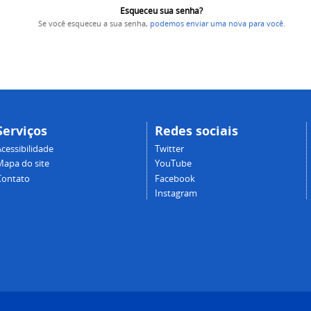
Esqueceu sua senha?
Se você esqueceu a sua senha,
podemos enviar uma nova para você
.
Serviços
Redes sociais
cessibilidade
Twitter
Mapa do site
YouTube
Contato
Facebook
Instagram