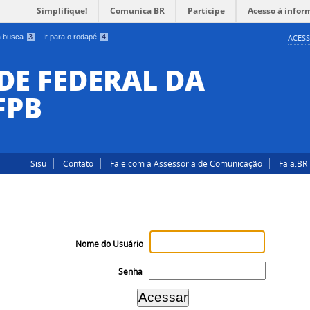
Simplifique!
Comunica BR
Participe
Acesso à infor
 a busca
3
Ir para o rodapé
4
ACESS
DE FEDERAL DA
FPB
Sisu
Contato
Fale com a Assessoria de Comunicação
Fala.BR
Nome do Usuário
Senha