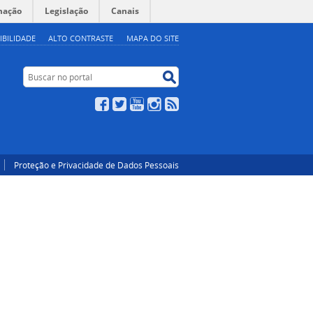
mação
Legislação
Canais
IBILIDADE
ALTO CONTRASTE
MAPA DO SITE
Buscar no portal
Buscar no portal
Facebook
Twitter
YouTube
Instagram
RSS
Proteção e Privacidade de Dados Pessoais