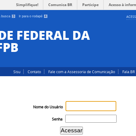
Simplifique!
Comunica BR
Participe
Acesso à infor
 a busca
3
Ir para o rodapé
4
ACESS
DE FEDERAL DA
FPB
Sisu
Contato
Fale com a Assessoria de Comunicação
Fala.BR
Nome do Usuário
Senha