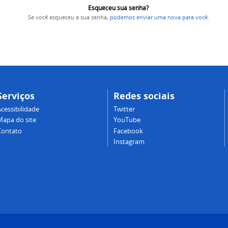
Esqueceu sua senha?
Se você esqueceu a sua senha,
podemos enviar uma nova para você
.
Serviços
Redes sociais
cessibilidade
Twitter
Mapa do site
YouTube
Contato
Facebook
Instagram