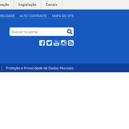
mação
Legislação
Canais
IBILIDADE
ALTO CONTRASTE
MAPA DO SITE
Buscar no portal
Buscar no portal
Facebook
Twitter
YouTube
Instagram
RSS
Proteção e Privacidade de Dados Pessoais