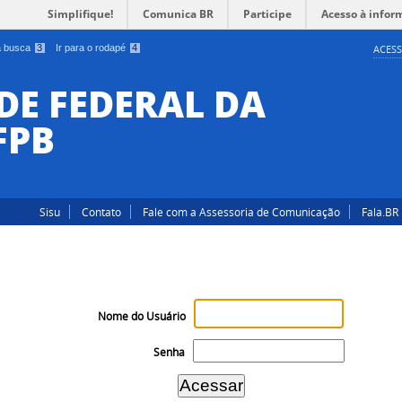
Simplifique!
Comunica BR
Participe
Acesso à infor
 a busca
3
Ir para o rodapé
4
ACESS
DE FEDERAL DA
FPB
Sisu
Contato
Fale com a Assessoria de Comunicação
Fala.BR
Nome do Usuário
Senha