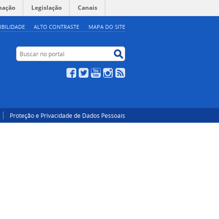
mação
Legislação
Canais
IBILIDADE
ALTO CONTRASTE
MAPA DO SITE
Buscar no portal
Buscar no portal
Facebook
Twitter
YouTube
Instagram
RSS
Proteção e Privacidade de Dados Pessoais