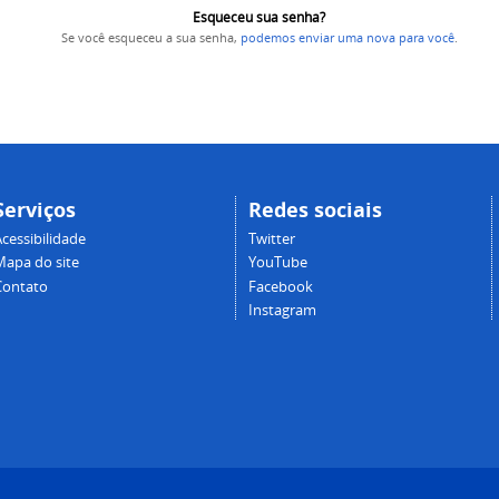
Esqueceu sua senha?
Se você esqueceu a sua senha,
podemos enviar uma nova para você
.
Serviços
Redes sociais
cessibilidade
Twitter
Mapa do site
YouTube
Contato
Facebook
Instagram