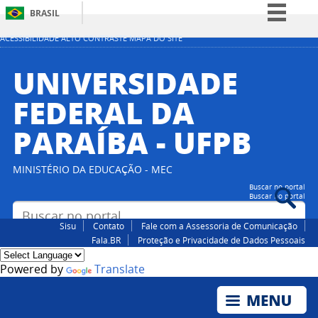
BRASIL
Simplifique!
ACESSIBILIDADE
ALTO CONTRASTE
MAPA DO SITE
Comunica BR
UNIVERSIDADE
Participe
FEDERAL DA
Acesso à informação
PARAÍBA - UFPB
Legislação
Canais
MINISTÉRIO DA EDUCAÇÃO - MEC
Buscar no portal
Buscar no portal
Sisu
Contato
Fale com a Assessoria de Comunicação
Fala.BR
Proteção e Privacidade de Dados Pessoais
Powered by
Translate