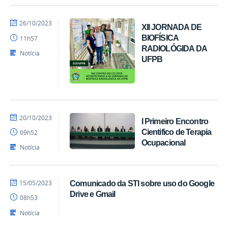
por
publicado
26/10/2023
XII JORNADA DE
Marcos
BIOFÍSICA
11h57
-
RADIOLÓGIDA DA
CCS
Notícia
UFPB
por
publicado
20/10/2023
I Primeiro Encontro
Marcos
Cientifico de Terapia
09h52
-
Ocupacional
CCS
Notícia
por
publicado
15/05/2023
Comunicado da STI sobre uso do Google
Ranieri
Drive e Gmail
08h53
Batista
Notícia