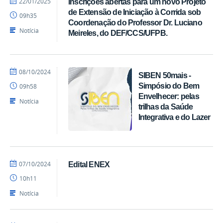
22/01/2025
Inscrições abertas para um novo Projeto
Diego
de Extensão de Iniciação à Corrida sob
09h35
CCS
Coordenação do Professor Dr. Luciano
Notícia
Meireles, do DEF/CCS/UFPB.
por
publicado
08/10/2024
SIBEN 50mais -
Marcos
Simpósio do Bem
09h58
-
Envelhecer: pelas
CCS
Notícia
trilhas da Saúde
Integrativa e do Lazer
por
publicado
07/10/2024
Edital ENEX
Diego
10h11
CCS
Notícia