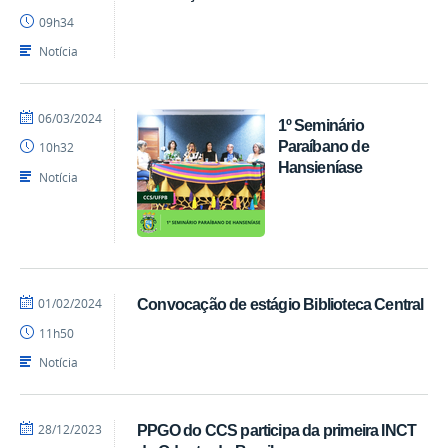
Marcos
09h34
-
CCS
Notícia
por
publicado
06/03/2024
1º Seminário
Marcos
Paraíbano de
10h32
-
Hansieníase
CCS
Notícia
por
publicado
01/02/2024
Convocação de estágio Biblioteca Central
Diego
11h50
CCS
Notícia
por
publicado
28/12/2023
PPGO do CCS participa da primeira INCT
Marcos