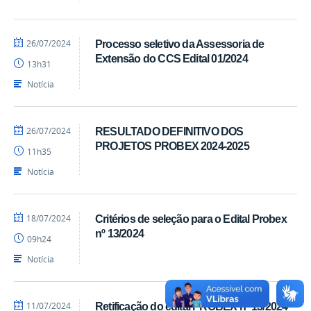
por
publicado
26/07/2024
Processo seletivo da Assessoria de
Marcos
Extensão do CCS Edital 01/2024
13h31
-
CCS
Notícia
por
publicado
26/07/2024
RESULTADO DEFINITIVO DOS
Marcos
PROJETOS PROBEX 2024-2025
11h35
-
CCS
Notícia
por
publicado
18/07/2024
Critérios de seleção para o Edital Probex
Marcos
nº 13/2024
09h24
-
CCS
Notícia
por
publicado
11/07/2024
Retificação do edital PROBEX nº 13/2024