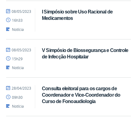
por
publicado
08/05/2023
I Simpósio sobre Uso Racional de
Beatriz
Medicamentos
16h33
-
CCS
Notícia
por
publicado
08/05/2023
V Simpósio de Biossegurança e Controle
Beatriz
de Infecção Hospitalar
15h29
-
CCS
Notícia
por
publicado
28/04/2023
Consulta eleitoral para os cargos de
EdgarSuruagy
Coordenador e Vice-Coordenador do
09h30
Curso de Fonoaudiologia
Notícia