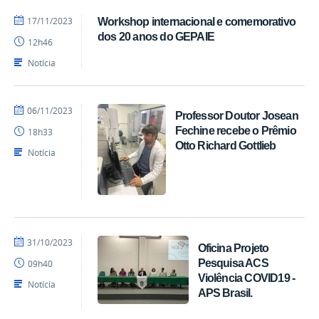
por
publicado
17/11/2023
Workshop internacional e comemorativo
Marcos
dos 20 anos do GEPAIE
12h46
-
CCS
Notícia
por
publicado
06/11/2023
Professor Doutor Josean
Marcos
Fechine recebe o Prêmio
18h33
-
Otto Richard Gottlieb
CCS
Notícia
por
publicado
31/10/2023
Oficina Projeto
Marcos
Pesquisa ACS
09h40
-
Violência COVID19 -
CCS
Notícia
APS Brasil.