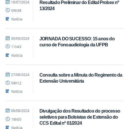
por
publicado
18/07/2024
Resultado Preliminar do Edital Probex nº
Marcos
13/2024
09h38
-
CCS
Notícia
por
publicado
30/09/2024
JORNADA DO SUCESSO: 15 anos do
Marcos
curso de Fonoaudiologia da UFPB
11h43
-
CCS
Notícia
por
publicado
27/08/2024
Consulta sobre a Minuta do Regimento da
Marcos
Extensão Universitária
09h12
-
CCS
Notícia
por
publicado
08/08/2024
Divulgação dos Resultados do processo
Marcos
seletivos para Bolsistas de Extensão do
18h05
-
CCS Edital nº 01/2024
CCS
Notícia