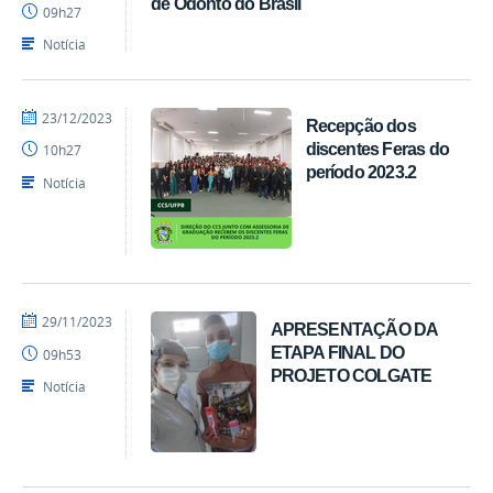
de Odonto do Brasil
09h27
-
CCS
Notícia
por
publicado
23/12/2023
Recepção dos
Marcos
discentes Feras do
10h27
-
período 2023.2
CCS
Notícia
por
publicado
29/11/2023
APRESENTAÇÃO DA
Marcos
ETAPA FINAL DO
09h53
-
PROJETO COLGATE
CCS
Notícia