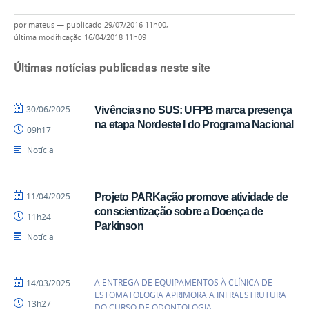
por
mateus
—
publicado
29/07/2016 11h00,
última modificação
16/04/2018 11h09
Últimas notícias publicadas neste site
por
publicado
30/06/2025
Vivências no SUS: UFPB marca presença
Marcos
na etapa Nordeste I do Programa Nacional
09h17
-
CCS
Notícia
por
publicado
11/04/2025
Projeto PARKação promove atividade de
Marcos
conscientização sobre a Doença de
11h24
-
Parkinson
CCS
Notícia
por
publicado
A ENTREGA DE EQUIPAMENTOS À CLÍNICA DE
14/03/2025
Marcos
ESTOMATOLOGIA APRIMORA A INFRAESTRUTURA
13h27
-
DO CURSO DE ODONTOLOGIA