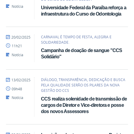
CCS
Notícia
Universidade Federal da Paraíba reforça a
infraestrutura do Curso de Odontologia
por
publicado
CARNAVAL É TEMPO DE FESTA, ALEGRIA E
20/02/2025
Marcos
SOLIDARIEDADE.
11h21
-
Campanha de doação de sangue "CCS
CCS
Notícia
Solidário"
por
publicado
DIÁLOGO, TRANSPARÊNCIA, DEDICAÇÃO E BUSCA
13/02/2025
Marcos
PELA QUALIDADE SERÃO OS PILARES DA NOVA
09h48
-
GESTÃO DO CCS
CCS
Notícia
CCS realiza solenidade de transmissão de
cargos de Diretor e Vice-diretora e posse
dos novos Assessores
por
publicado