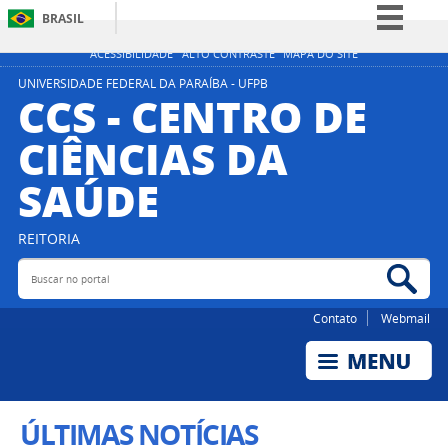
BRASIL
Simplifique!
ACESSIBILIDADE
ALTO CONTRASTE
MAPA DO SITE
Comunica BR
UNIVERSIDADE FEDERAL DA PARAÍBA - UFPB
CCS - CENTRO DE
Participe
CIÊNCIAS DA
Acesso à informação
SAÚDE
Legislação
Canais
REITORIA
Buscar no portal
Bus
Contato
Webmail
ÚLTIMAS NOTÍCIAS