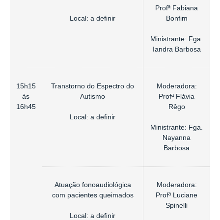
Profª Fabiana
Local: a definir
Bonfim
Ministrante: Fga.
Iandra Barbosa
15h15
Transtorno do Espectro do
Moderadora:
às
Autismo
Profª Flávia
16h45
Rêgo
Local: a definir
Ministrante: Fga.
Nayanna
Barbosa
Atuação fonoaudiológica
Moderadora:
com pacientes queimados
Profª Luciane
Spinelli
Local: a definir