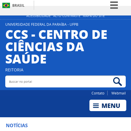
BRASIL
Simplifique!
ACESSIBILIDADE
ALTO CONTRASTE
MAPA DO SITE
Comunica BR
UNIVERSIDADE FEDERAL DA PARAÍBA - UFPB
CCS - CENTRO DE
Participe
CIÊNCIAS DA
Acesso à informação
SAÚDE
Legislação
Canais
REITORIA
Buscar no portal
Bus
Contato
Webmail
NOTÍCIAS