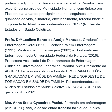
professor adjunto II da Universidade Federal da Paraíba. Tem
experiência na área de Motricidade Humana, com ênfase em
Fisioterapia, atuando principalmente nos seguintes temas:
qualidade de vida, climatério, envelhecimento, terceira idade e
corporeidade. Atual vice-coordenadora do NESC (Núcleo de
Estudos em Saúde Coletiva).
Profa. Dr.ª Lenilma Bento de Araújo Menezes:
Graduação em
Enfermagem Geral (1990), Licenciatura em Enfermagem
(1991), Mestrado em Enfermagem (2002) e Doutorado em
Enfermagem pela Universidade Federal da Paraíba (2016).
Professora Associada I do Departamento de Enfermagem
Clínica da Universidade Federal da Paraíba. Vice-Presidente da
ADUFPB. Professora colaboradora do PROGRAMA DE PÓS-
GRADUAÇÃO EM SAÚDE DA FAMÍLIA - REDE NORDESTE DE
FORMAÇÃO EM SAÚDE DA FAMÍLIA. Foi coordenadora do
Núcleo de Estudos emSaúde Coletiva - NESC/CCS/UFPB na
gestão 2019 - 2021.
Mst. Anna Stella Cysneiros Pachá:
Formada em enfermagem
pela UFPB (1999) e desde então trabalha na Saúde Pública