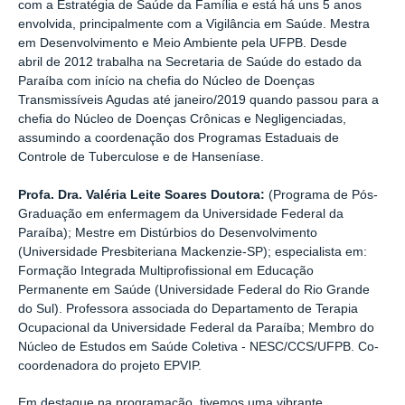
com a Estratégia de Saúde da Família e está há uns 5 anos
envolvida, principalmente com a Vigilância em Saúde. Mestra
em Desenvolvimento e Meio Ambiente pela UFPB. Desde
abril de 2012 trabalha na Secretaria de Saúde do estado da
Paraíba com início na chefia do Núcleo de Doenças
Transmissíveis Agudas até janeiro/2019 quando passou para a
chefia do Núcleo de Doenças Crônicas e Negligenciadas,
assumindo a coordenação dos Programas Estaduais de
Controle de Tuberculose e de Hanseníase.
Profa. Dra. Valéria Leite Soares Doutora:
(Programa de Pós-
Graduação em enfermagem da Universidade Federal da
Paraíba); Mestre em Distúrbios do Desenvolvimento
(Universidade Presbiteriana Mackenzie-SP); especialista em:
Formação Integrada Multiprofissional em Educação
Permanente em Saúde (Universidade Federal do Rio Grande
do Sul). Professora associada do Departamento de Terapia
Ocupacional da Universidade Federal da Paraíba; Membro do
Núcleo de Estudos em Saúde Coletiva - NESC/CCS/UFPB. Co-
coordenadora do projeto EPVIP.
Em destaque na programação, tivemos uma vibrante