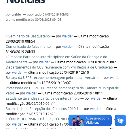
por
welder
—
publicado
01/08/2019 10h03,
última modificação
30/06/2025 09h06
II Seminário de Basquetebol
—
por
welder
— última modificação
28/03/2019 08h54
Comunicado de falecimento
—
por
welder
— última modificação
31/03/2019 20h33
I Simpósio Paraibano Interdisciplinar em Saúde da Criança e do
Adolesecente
—
por
welder
— última modificação 31/03/2019 21h02
Departamentos do CCS reúnem-se com Pro Reitoria de Graduação
—
por
welder
— última modificação 25/04/2019 12h10
Reitora da UFPB recebe homenagem pelo seu aniversário
—
por
welder
— última modificação 13/05/2019 13h07
Professora do CCS/UFPB recebe homenagem da Câmara Municipal de
Patos
—
por
welder
— última modificação 20/05/2019 10h11
Estudante tailandesa participa de intercâmbio
—
por
welder
— última
modificação 29/05/2019 06h44
Solenidade de Recepção dos Calouros 2019.1
—
por
welder
— última
modificação 31/05/2019 12h23
I FÓRUM DO ENSINO BÁSICO, TÉCNICO E TECNOLÓGICO DA UFPB.
—
por
welder
— última modificação 17/06/2019 10h58