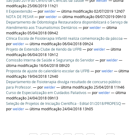
São João 2019 do Centro de Ciências da Saúde
—
por
welder
— última
modificação 25/06/2019 11h21
II Expoextensão
—
por
welder
— última modificação 02/07/2019 12h07
NOTA DE PESAR
—
por
welder
— última modificação 09/07/2019 09h10
Departamento de Odontologia Restauradora disponibilizará o Serviço de
Atendimento aos Traumatismos Dentários
—
por
welder
— última
modificação 05/04/2018 09h42
Clínica Escola de Fisioterapia Infantil realiza comemoração da páscoa
—
por
welder
— última modificação 06/04/2018 09h24
Projeto de Extensão Clube de Kendo da UFPB
—
por
welder
— última
modificação 06/04/2018 10h12
Comissão Interna de Saúde e Segurança do Servidor
—
por
welder
—
última modificação 16/04/2018 08h20
Proposta de ajuste do calendário escolar da UFPB
—
por
welder
— última
modificação 19/04/2018 12h40
Departamento de Fisioterapia divulga resultado de concurso público
para Professor.
—
por
welder
— última modificação 25/04/2018 11h46
Curso de Especialização em Cuidados Paliativos
—
por
welder
— última
modificação 24/04/2018 09h13
Seleção de Projetos de Iniciação Científica - Edital 01/2018/PROPESQ
—
por
welder
— última modificação 24/04/2018 13h05