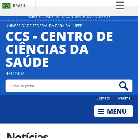
BRASIL
Simplifique!
ACESSIBILIDADE
ALTO CONTRASTE
MAPA DO SITE
Comunica BR
UNIVERSIDADE FEDERAL DA PARAÍBA - UFPB
CCS - CENTRO DE
Participe
CIÊNCIAS DA
Acesso à informação
SAÚDE
Legislação
Canais
REITORIA
Buscar no portal
Bus
Contato
Webmail
Notícias