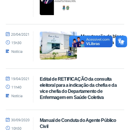
por
publicado
20/04/2021
Manutenção do bloco
Ranieri
Péricles Gouveia
15h30
Batista
Notícia
por
publicado
19/04/2021
Edital de RETIFICAÇÃO da consulta
Ranieri
eleitoral para a indicação da chefia e da
11h40
Batista
vice chefia do Departamento de
Notícia
Enfermagem em Saúde Coletiva
por
publicado
30/09/2020
Manual de Conduta do Agente Público
Ranieri
Civil
10h50
Batista