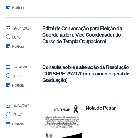
Notícia
por
publicado
19/04/2021
Edital de Convocação para Eleição de
Ranieri
Coordenador e Vice Coordenador do
06h01
Batista
Curso de Terapia Ocupacional
Notícia
por
publicado
16/04/2021
Consulta sobre a alteração da Resolução
Ranieri
CONSEPE 29/2020 (regulamento geral de
10h29
Batista
Graduação)
Notícia
por
publicado
14/04/2021
Nota de Pesar
Ranieri
17h43
Batista
Notícia