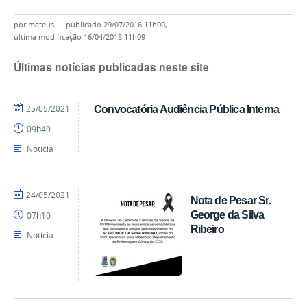
por
mateus
—
publicado
29/07/2016 11h00,
última modificação
16/04/2018 11h09
Últimas notícias publicadas neste site
por
publicado
25/05/2021
Convocatória Audiência Pública Interna
Diego
09h49
CCS
Notícia
por
publicado
24/05/2021
Nota de Pesar Sr.
Ranieri
George da Silva
07h10
Batista
Ribeiro
Notícia