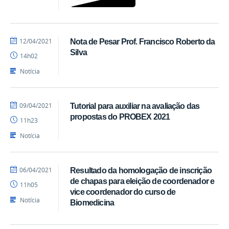
por
publicado
12/04/2021
Nota de Pesar Prof. Francisco Roberto da
Diego
Silva
14h02
CCS
Notícia
por
publicado
09/04/2021
Tutorial para auxiliar na avaliação das
Ranieri
propostas do PROBEX 2021
11h23
Batista
Notícia
por
publicado
06/04/2021
Resultado da homologação de inscrição
EdgarSuruagy
de chapas para eleição de coordenador e
11h05
vice coordenador do curso de
Notícia
Biomedicina