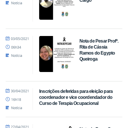
Cargo
Notícia
por
publicado
03/05/2021
Nota de Pesar Profª.
Ranieri
Rita de Cássia
06h34
Batista
Ramos do Egypto
Notícia
Queiroga
por
publicado
30/04/2021
Inscrições deferidas para eleição para
Ranieri
coordenador e vice coordendador do
16h18
Batista
Curso de Terapia Ocupacional
Notícia
por
publicado
27/04/2021