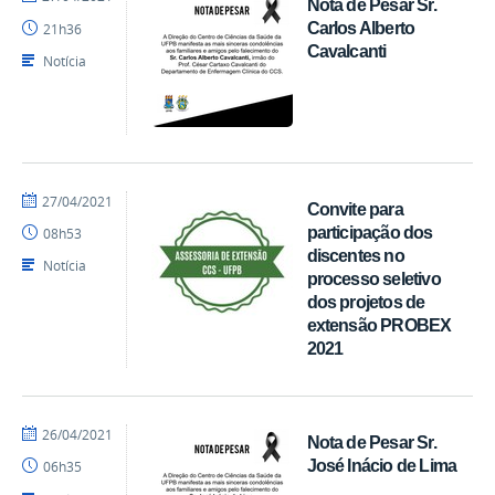
Nota de Pesar Sr.
EdgarSuruagy
Carlos Alberto
21h36
Cavalcanti
Notícia
por
publicado
27/04/2021
Convite para
Ranieri
participação dos
08h53
Batista
discentes no
Notícia
processo seletivo
dos projetos de
extensão PROBEX
2021
por
publicado
26/04/2021
Nota de Pesar Sr.
Ranieri
José Inácio de Lima
06h35
Batista