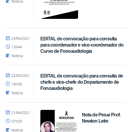
Notícia
por
publicado
23/04/2021
EDITAL de convocação para consulta
Ranieri
para coordenador e vice-coordenador do
13h44
Batista
Curso de Fonoaudiologia
Notícia
por
publicado
22/04/2021
EDITAL de convocação para consulta de
Ranieri
chefe e vice-chefe do Departamento de
16h36
Batista
Fonoaudiologia
Notícia
por
publicado
21/04/2021
Nota de Pesar Prof.
Ranieri
Newton Leite
07h20
Batista
Notícia