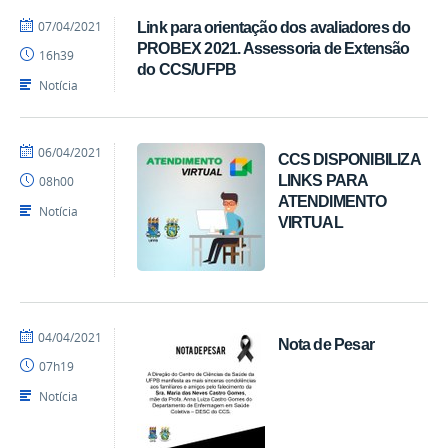
por
publicado
07/04/2021
Link para orientação dos avaliadores do
EdgarSuruagy
PROBEX 2021. Assessoria de Extensão
16h39
do CCS/UFPB
Notícia
por
publicado
06/04/2021
CCS DISPONIBILIZA
Diego
LINKS PARA
08h00
CCS
ATENDIMENTO
Notícia
VIRTUAL
por
publicado
04/04/2021
Nota de Pesar
Ranieri
07h19
Batista
Notícia