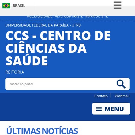
BRASIL
Simplifique!
ACESSIBILIDADE
ALTO CONTRASTE
MAPA DO SITE
Comunica BR
UNIVERSIDADE FEDERAL DA PARAÍBA - UFPB
CCS - CENTRO DE
Participe
CIÊNCIAS DA
Acesso à informação
SAÚDE
Legislação
Canais
REITORIA
Buscar no portal
Bus
Contato
Webmail
ÚLTIMAS NOTÍCIAS