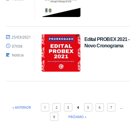
por
publicado
25/03/2021
Edital PROBEX 2021 -
EdgarSuruagy
Novo Cronograma
07h56
Notícia
« ANTERIOR
1
2
3
4
5
6
7
...
9
PRÓXIMO »