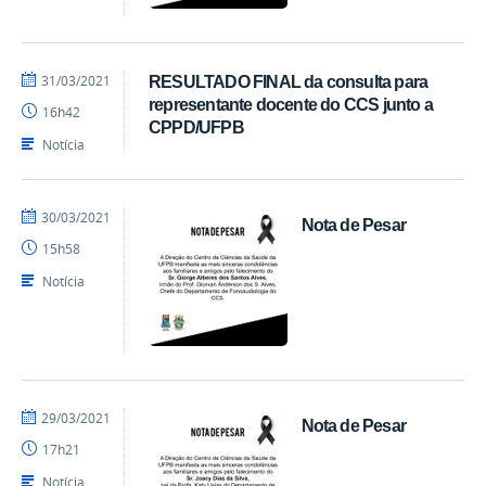
por
publicado
31/03/2021
RESULTADO FINAL da consulta para
EdgarSuruagy
representante docente do CCS junto a
16h42
CPPD/UFPB
Notícia
por
publicado
30/03/2021
Nota de Pesar
Ranieri
15h58
Batista
Notícia
por
publicado
29/03/2021
Nota de Pesar
Ranieri
17h21
Batista
Notícia