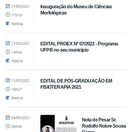
por
publicado
17/05/2021
Inauguração do Museu de Ciências
Ranieri
Morfológicas
17h18
Batista
Notícia
por
publicado
17/05/2021
EDITAL PROEX Nº 07/2021 - Programa
Ranieri
UFPB no seu município
14h54
Batista
Notícia
por
publicado
11/05/2021
EDITAL DE PÓS-GRADUAÇÃO EM
Ranieri
FISIOTERAPIA 2021
16h27
Batista
Notícia
por
publicado
04/05/2021
Nota de Pesar Sr.
Ranieri
Rodolfo Nobre Sousa
06h36
Batista