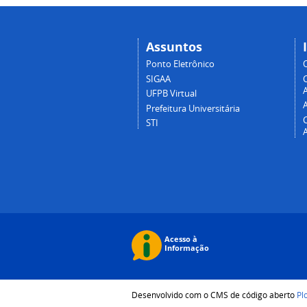
Assuntos
Ponto Eletrônico
SIGAA
A
UFPB Virtual
Prefeitura Universitária
STI
Desenvolvido com o CMS de código aberto
Pl