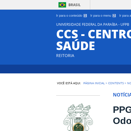
BRASIL
Ir para o conteúdo
1
Ir para o menu
2
Ir para
UNIVERSIDADE FEDERAL DA PARAÍBA - UFPB
CCS - CENTR
SAÚDE
REITORIA
VOCÊ ESTÁ AQUI:
PÁGINA INICIAL
>
CONTENTS
>
NO
NOTÍCI
PPG
Odo