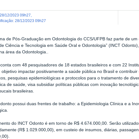
28/12/2023 09h27
,
dificação
:
28/12/2023 09h27
ma de Pós-Graduação em Odontologia do CCS/UFPB faz parte de um gr
de Ciência e Tecnologia em Saúde Oral e Odontologia” (INCT Odonto), 
na área da Odontologia..
 conta com 48 pesquisadores de 18 estados brasileiros e com 22 Instit
objetivo impactar positivamente a saúde pública no Brasil e contribui
cos, pesquisas epidemiológicas e protocolos para o tratamento de diver
tica de saúde, visa subsidiar políticas públicas com inovação tecnológi
ucais brasileiras.
onto possui duas frentes de trabalho: a Epidemiologia Clínica e a Inov
ica.
mento do INCT Odonto é em torno de R$ 4.674.000,00. Serão utilizad
amente (R$ 1.029.000,00), em custeio de insumos, diárias, passagen
,00).