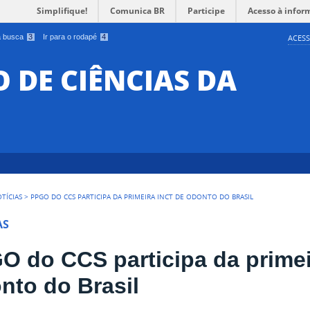
Simplifique!
Comunica BR
Participe
Acesso à infor
 a busca
3
Ir para o rodapé
4
ACESS
O DE CIÊNCIAS DA
TÍCIAS
>
PPGO DO CCS PARTICIPA DA PRIMEIRA INCT DE ODONTO DO BRASIL
AS
O do CCS participa da primei
nto do Brasil