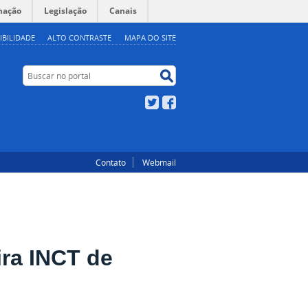
mação
Legislação
Canais
IBILIDADE
ALTO CONTRASTE
MAPA DO SITE
Buscar no portal
Buscar no portal
Twitter
Facebook
Contato
Webmail
ra INCT de