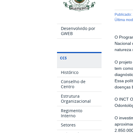
publicado
:
última mo
Desenvolvido por
GWEB
O Progra
Nacional 
natureza 
CCS
O projeto
tem como 
Histórico
diagnósti
Essa polí
Conselho de
Centro
doenças b
Estrutura
O INCT Od
Organizacional
Odontológ
Regimento
Interno
O investi
aproximad
Setores
2.850.000