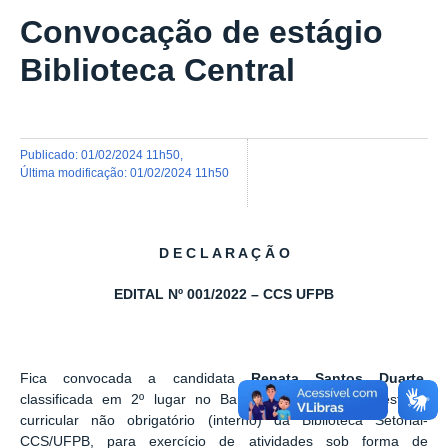
Convocação de estágio
Biblioteca Central
publicado
:
01/02/2024 11h50
,
última modificação
:
01/02/2024 11h50
D E C L A R A Ç Ã O
EDITAL Nº 001/2022 – CCS UFPB
Fica convocada a candidata
Renata Santos Duarte
,
classificada em 2º lugar no Banco de Reserva do estágio
curricular não obrigatório (interno) da Biblioteca Setorial-
CCS/UFPB, para exercício de atividades sob forma de