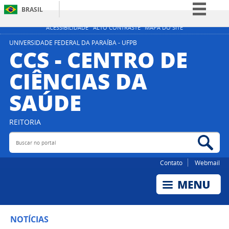
BRASIL
Simplifique!
ACESSIBILIDADE
ALTO CONTRASTE
MAPA DO SITE
Comunica BR
UNIVERSIDADE FEDERAL DA PARAÍBA - UFPB
CCS - CENTRO DE
Participe
CIÊNCIAS DA
Acesso à informação
SAÚDE
Legislação
Canais
REITORIA
Buscar no portal
Bus
Contato
Webmail
NOTÍCIAS