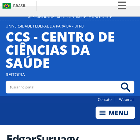
BRASIL
Simplifique!
ACESSIBILIDADE
ALTO CONTRASTE
MAPA DO SITE
Comunica BR
UNIVERSIDADE FEDERAL DA PARAÍBA - UFPB
CCS - CENTRO DE
Participe
CIÊNCIAS DA
Acesso à informação
SAÚDE
Legislação
Canais
REITORIA
Buscar no portal
Bus
Contato
Webmail
EdgarSuruagy