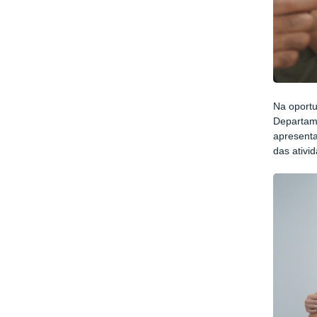
Na oportu
Departame
apresenta
das ativi