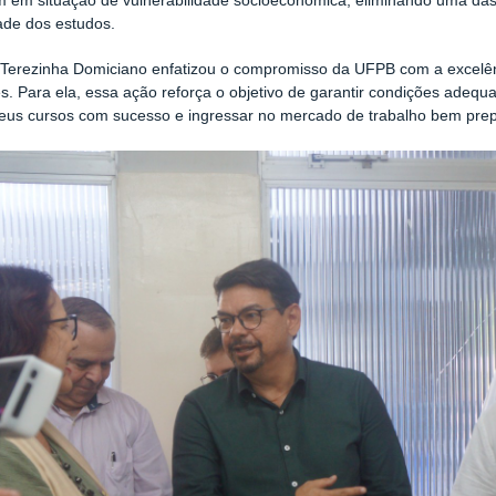
 em situação de vulnerabilidade socioeconômica, eliminando uma das p
ade dos estudos.
 Terezinha Domiciano enfatizou o compromisso da UFPB com a excelên
s. Para ela, essa ação reforça o objetivo de garantir condições adeq
seus cursos com sucesso e ingressar no mercado de trabalho bem pre