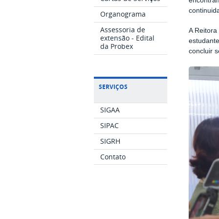
encontram
continuid
Organograma
Assessoria de
A Reitora
extensão - Edital
estudante
da Probex
concluir 
SERVIÇOS
SIGAA
SIPAC
SIGRH
Contato