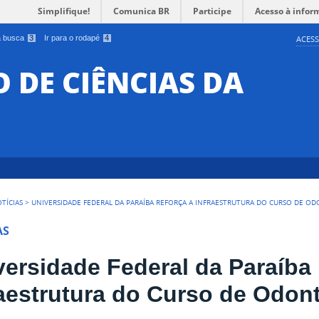
Simplifique!
Comunica BR
Participe
Acesso à infor
 a busca
3
Ir para o rodapé
4
ACESS
O DE CIÊNCIAS DA
TÍCIAS
>
UNIVERSIDADE FEDERAL DA PARAÍBA REFORÇA A INFRAESTRUTURA DO CURSO DE O
AS
versidade Federal da Paraíba 
raestrutura do Curso de Odon