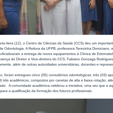
rta-feira (12), o Centro de Ciências da Saúde (CCS) deu um important
de Odontologia. A Reitora da UFPB, professora Terezinha Domiciano, e
oficializaram a entrega de novos equipamentos à Clínica de Estomato
sença do Diretor e Vice-diretora do CCS, Fabiano Gonzaga Rodrigues 
amente, além de outras autoridades universitárias, docentes e represe
o, foram entregues cinco (05) consultórios odontológicas; três (03) ap
4) kits acadêmicos, compostos por canetas de alta e baixa rotação; alé
ado. A comunidade acadêmica celebrou a iniciativa, uma vez que a a
 para a qualificação da formação dos futuros profissionais.