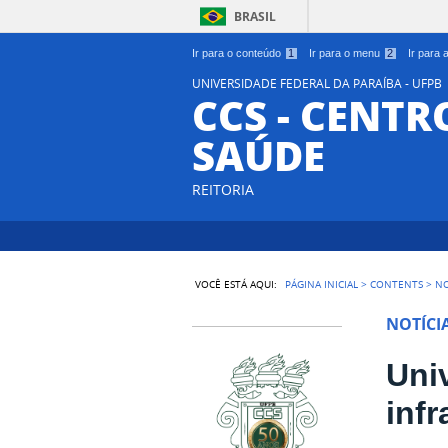
BRASIL
Ir para o conteúdo
1
Ir para o menu
2
Ir para
UNIVERSIDADE FEDERAL DA PARAÍBA - UFPB
CCS - CENTR
SAÚDE
REITORIA
VOCÊ ESTÁ AQUI:
PÁGINA INICIAL
>
CONTENTS
>
NO
NOTÍCI
Uni
inf