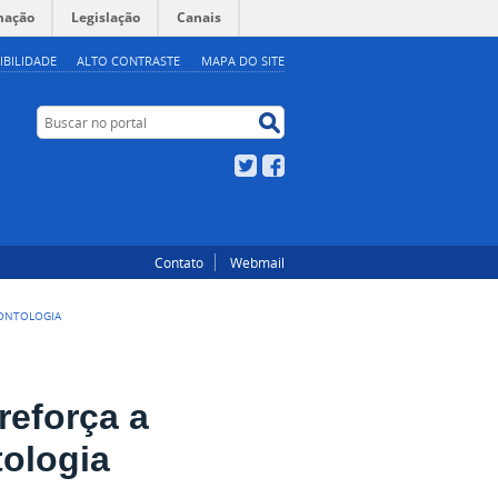
mação
Legislação
Canais
IBILIDADE
ALTO CONTRASTE
MAPA DO SITE
Buscar no portal
Buscar no portal
Twitter
Facebook
Contato
Webmail
DONTOLOGIA
reforça a
tologia