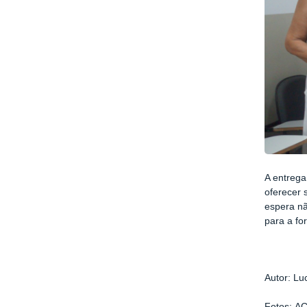
A entrega
oferecer 
espera nã
para a fo
Autor:
Lu
Fotos:
A