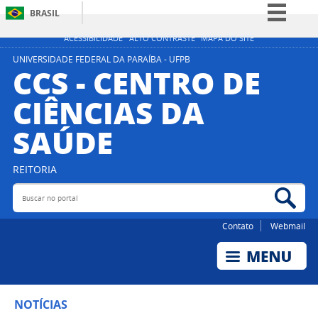
BRASIL
Simplifique!
ACESSIBILIDADE
ALTO CONTRASTE
MAPA DO SITE
Comunica BR
UNIVERSIDADE FEDERAL DA PARAÍBA - UFPB
CCS - CENTRO DE
Participe
CIÊNCIAS DA
Acesso à informação
SAÚDE
Legislação
Canais
REITORIA
Buscar no portal
Bus
Contato
Webmail
NOTÍCIAS