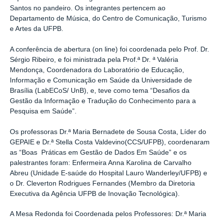
Santos no pandeiro. Os integrantes pertencem ao
Departamento de Música, do Centro de Comunicação, Turismo
e Artes da UFPB.
A conferência de abertura (on line) foi coordenada pelo Prof. Dr.
Sérgio Ribeiro, e foi ministrada pela Prof.ª Dr. ª Valéria
Mendonça, Coordenadora do Laboratório de Educação,
Informação e Comunicação em Saúde da Universidade de
Brasília (LabECoS/ UnB), e, teve como tema “Desafios da
Gestão da Informação e Tradução do Conhecimento para a
Pesquisa em Saúde”.
Os professoras Dr.ª Maria Bernadete de Sousa Costa, Líder do
GEPAIE e Dr.ª Stella Costa Valdevino(CCS/UFPB), coordenaram
as “Boas Práticas em Gestão de Dados Em Saúde” e os
palestrantes foram: Enfermeira Anna Karolina de Carvalho
Abreu (Unidade E-saúde do Hospital Lauro Wanderley/UFPB) e
o Dr. Cleverton Rodrigues Fernandes (Membro da Diretoria
Executiva da Agência UFPB de Inovação Tecnológica).
A Mesa Redonda foi Coordenada pelos Professores: Dr.ª Maria