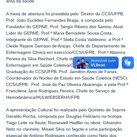
área da saúde.
A mesa de abertura foi presidida pelo Diretor do CCS/UFPB,
Prof. João Euclides Fernandes Braga; e composta pelo
Fundador do GEPAIE, Prof. Sérgio Ribeiro dos Santos; Atual
Líder do GEPAIE, Prof.ª Maria Bernadete Sousa Costa;
Integrante do GEPAIE, Prof.ª Stella Costa Valdevino; a Prof.ª
Cleide Rejane Damaso de Araújo, Chefe do Departamento de
Enfermagem Clínica em exercício/CCS/UFPB; Prof.ª Altamira
Pereira da Silva Reichert, Chefe do Departamento de
Enfermagem em Saúde Coletiva/CCS/UFPB; Assessor de
Graduação do CCS/UFPB, Prof. Jamilton Alves de Farias;
Coordenador do Núcleo de Estudo em Saúde Coletiva (NESC)
CCS/UFPB, Prof. José da Paz Oliveira Alvarenga, e pela Prof.ª
Francilene Jane Rodrigues Pereira, Chefe do Serviço de
Hemodinâmica/HULW/EBSERH/UFPB.
A apresentação Cultural foi realizada pelo Quinteto de Sopros
Geraldo Rocha, composta por Douglas Feliciano na trompa;
Tiago Leite na flauta; Roosewelt Hadller no oboé; Gilvandro
Neto no clarinete; Misael Silva no fagote e uma participação
especial de Antônio Rodrigues conhecido como Neto dos