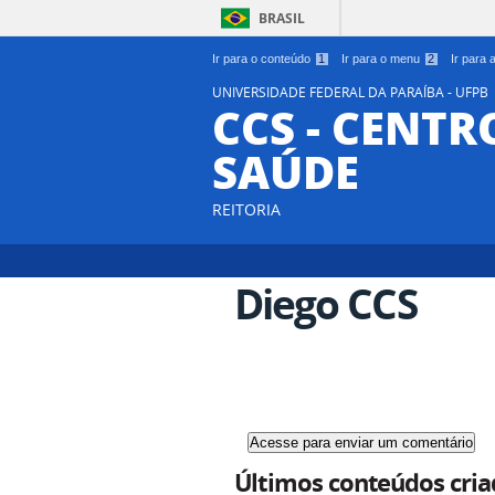
BRASIL
Ir para o conteúdo
1
Ir para o menu
2
Ir para
UNIVERSIDADE FEDERAL DA PARAÍBA - UFPB
CCS - CENTR
SAÚDE
REITORIA
Diego CCS
Últimos conteúdos cria