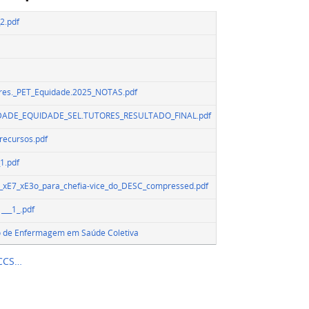
2.pdf
ores._PET_Equidade.2025_NOTAS.pdf
xDADE_EQUIDADE_SEL.TUTORES_RESULTADO_FINAL.pdf
recursos.pdf
1.pdf
lei_xE7_xE3o_para_chefia-vice_do_DESC_compressed.pdf
1___1_.pdf
o de Enfermagem em Saúde Coletiva
 CCS…