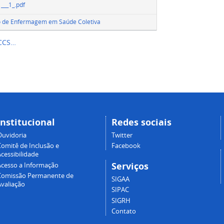
1___1_.pdf
o de Enfermagem em Saúde Coletiva
 CCS…
Institucional
Redes sociais
Ouvidoria
Twitter
Comitê de Inclusão e
Facebook
cessibilidade
Serviços
Acesso a Informação
Comissão Permanente de
SIGAA
Avaliação
SIPAC
SIGRH
Contato