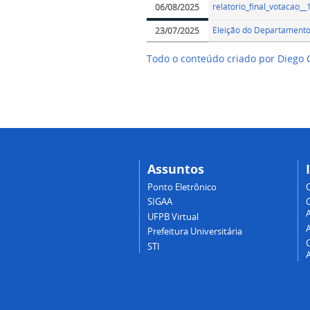
relatorio_final_votacao__
06/08/2025
Eleição do Departament
23/07/2025
Todo o conteúdo criado por Diego
Assuntos
Ponto Eletrônico
SIGAA
A
UFPB Virtual
Prefeitura Universitária
STI