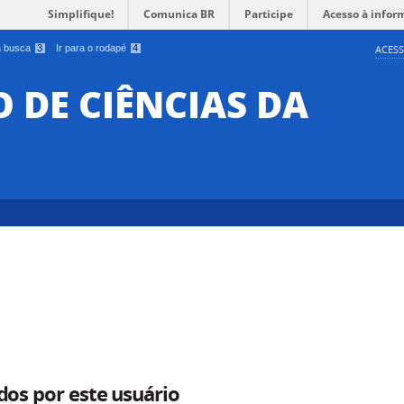
Simplifique!
Comunica BR
Participe
Acesso à infor
 a busca
3
Ir para o rodapé
4
ACESS
O DE CIÊNCIAS DA
dos por este usuário