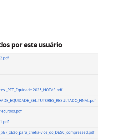
dos por este usuário
2.pdf
ores._PET_Equidade.2025_NOTAS.pdf
xDADE_EQUIDADE_SEL.TUTORES_RESULTADO_FINAL.pdf
recursos.pdf
1.pdf
lei_xE7_xE3o_para_chefia-vice_do_DESC_compressed.pdf