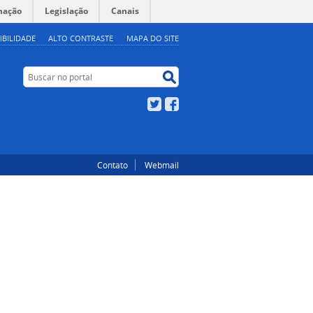
mação
Legislação
Canais
IBILIDADE
ALTO CONTRASTE
MAPA DO SITE
Buscar no portal
Buscar no portal
Twitter
Facebook
Contato
Webmail