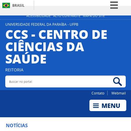
BRASIL
Simplifique!
ACESSIBILIDADE
ALTO CONTRASTE
MAPA DO SITE
Comunica BR
UNIVERSIDADE FEDERAL DA PARAÍBA - UFPB
CCS - CENTRO DE
Participe
CIÊNCIAS DA
Acesso à informação
SAÚDE
Legislação
Canais
REITORIA
Buscar no portal
Bus
Contato
Webmail
NOTÍCIAS