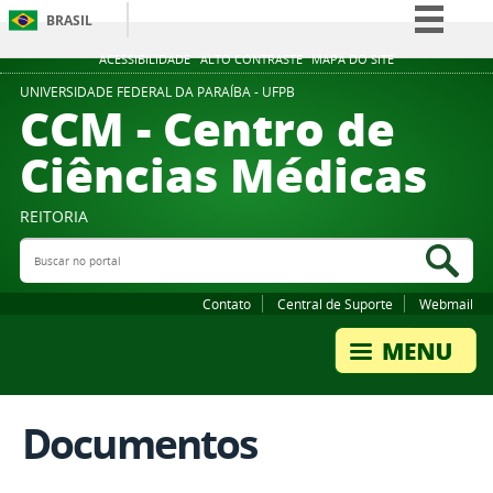
BRASIL
Simplifique!
ACESSIBILIDADE
ALTO CONTRASTE
MAPA DO SITE
Comunica BR
UNIVERSIDADE FEDERAL DA PARAÍBA - UFPB
CCM - Centro de
Participe
Ciências Médicas
Acesso à informação
Legislação
REITORIA
Canais
Buscar no portal
Bus
Contato
Central de Suporte
Webmail
Documentos