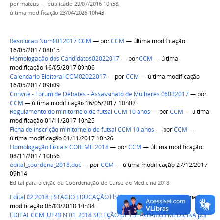
por
mateus
—
publicado
29/07/2016 10h58,
última modificação
23/04/2026 10h43
Resolucao Num0012017 CCM
—
por
CCM
— última modificação
16/05/2017 08h15
Homologação dos Candidatos02022017
—
por
CCM
— última
modificação 16/05/2017 09h06
Calendario Eleitoral CCM02022017
—
por
CCM
— última modificação
16/05/2017 09h09
Convite - Forum de Debates - Assassinato de Mulheres 06032017
—
por
CCM
— última modificação 16/05/2017 10h02
Regulamento do minitorneio de futsal CCM 10 anos
—
por
CCM
— última
modificação 01/11/2017 10h25
Ficha de inscrição minitorneio de futsal CCM 10 anos
—
por
CCM
—
última modificação 01/11/2017 10h26
Homologação Fiscais COREME 2018
—
por
CCM
— última modificação
08/11/2017 10h56
edital_coordena_2018.doc
—
por
CCM
— última modificação 27/12/2017
09h14
Edital para eleição da Coordenação do Curso de Medicina 2018
Edital 02.2018 ESTÁGIO EDUCAÇÃO FÍSICA.pdf
—
por
CCM
— última
modificação 05/03/2018 10h34
EDITAL CCM_UFPB N 01_2018 SELEÇÃO DE ESTAGIÁRIOS MEDICINA.pdf