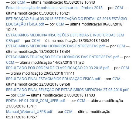
—
por
CCM
— última modificação 05/03/2018 10h43
Edital de seleção de bolsistas e voluntários - Probex 2018
—
por
CCM
—
última modificação 05/03/2018 16h21
RETIFICAÇÃO Edital 03.2018 RETIFICAÇÃO DO EDITAL 02.2018 ESTÁGIO
EDUCAÇÃO FÍSICA.pdf
—
por
CCM
— última modificação 06/03/2018
10h23
ESTAGIARIOS MEDICINA INSCRIÇÕES DEFERIDAS E INDEFERIDAS SEM
CRA.pdf
—
por
CCM
— última modificação 13/03/2018 13h34
ESTAGIARIOS MEDICINA HORÁRIOS DAS ENTREVISTAS.pdf
—
por
CCM
—
última modificação 13/03/2018 13h34
ESTAGIARIOS EDUCAÇÃO FÍSICA HORÁRIOS DAS ENTREVISTAS.pdf
—
por
CCM
— última modificação 14/03/2018 11h32
RESULTADO POR ORDEM DE CLASSIFICAÇÃO 20.03.2018.pdf
—
por
CCM
— última modificação 20/03/2018 11h41
RESULTADO FINAL ESTAGIARIOS EDUCAÇÃO FÍSICA.pdf
—
por
CCM
—
última modificação 22/03/2018 09h58
RESULTADO FINAL SELEÇÃO DE ESTAGIÁRIOS MEDICINA 27.03.2018.pdf
—
por
CCM
— última modificação 27/03/2018 11h03
EDITAL Nº 01-2018_CCM_UFPB.pdf
—
por
CCM
— última modificação
21/05/2018 13h11
Manual_Webmail_UFPB.pdf
—
por
CCM
— última modificação
05/11/2018 10h57