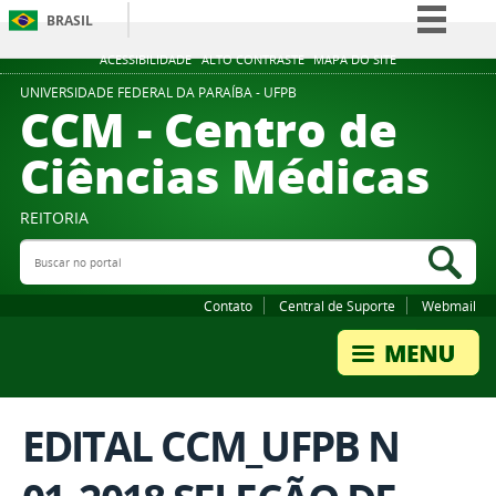
BRASIL
Simplifique!
ACESSIBILIDADE
ALTO CONTRASTE
MAPA DO SITE
Comunica BR
UNIVERSIDADE FEDERAL DA PARAÍBA - UFPB
CCM - Centro de
Participe
Ciências Médicas
Acesso à informação
Legislação
REITORIA
Canais
Buscar no portal
Bus
Contato
Central de Suporte
Webmail
EDITAL CCM_UFPB N