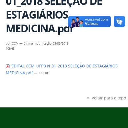
01_2018 SELEÇÃO DE
ESTAGIÁRIOS
MEDICINA.pdf
por
CCM
—
última modificação
05/03/2018
10h43
EDITAL CCM_UFPB N 01_2018 SELEÇÃO DE ESTAGIÁRIOS
MEDICINA.pdf
— 223 KB
Voltar para o topo