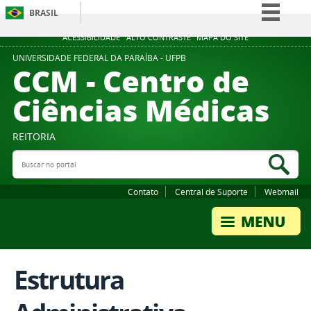
BRASIL
Simplifique!
ACESSIBILIDADE
ALTO CONTRASTE
MAPA DO SITE
Comunica BR
UNIVERSIDADE FEDERAL DA PARAÍBA - UFPB
CCM - Centro de
Participe
Ciências Médicas
Acesso à informação
Legislação
REITORIA
Canais
Buscar no portal
Bus
Contato
Central de Suporte
Webmail
Estrutura