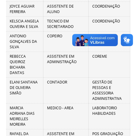
JOYCE AGUIAR
ASSISTENTE DE
COORDENAÇÃO
FERREIRA
ALUNO
KELSCIA ANGELA
TECNICO EM
COORDENAÇÃO
OLIVEIRA E SILVA
SECRETARIADO
ANTONIO
COPEIRO
COPA
GONÇALVES DA
SILVA
REBECCA
ASSISTENTE EM
COREME
QUEIROZ
ADMINISTRAÇÃO
BICHARA
DANTAS
ELANI SANTANA
CONTADOR
GESTÃO DE
DE OLIVEIRA
PESSOAS E
SIMÃO
ASSESSORIA
ADMINISTRATIVA
MARCIA
MEDICO - AREA
LABORATORIO
ADRIANA DIAS
HABILIDADES
MEIRELLES
MOREIRA
RAFAEL DA
ASSISTENTE EM
POS GRADUAÇÃO