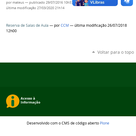
por
mateus
—
publicado
29/07/2016 10h57,
última modificação
27/03/2020 21h14
Reserva de Salas de Aula
—
por
CCM
— última modificação 26/07/2018
12h00
Voltar para o topo
Desenvolvido com o CMS de código aberto
Plone