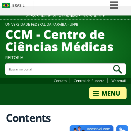
BRASIL
Simplifique!
ACESSIBILIDADE
ALTO CONTRASTE
MAPA DO SITE
Comunica BR
UNIVERSIDADE FEDERAL DA PARAÍBA - UFPB
CCM - Centro de
Participe
Ciências Médicas
Acesso à informação
Legislação
REITORIA
Canais
Buscar no portal
Bus
Contato
Central de Suporte
Webmail
Contents