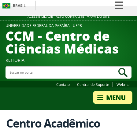
BRASIL
Simplifique!
ACESSIBILIDADE
ALTO CONTRASTE
MAPA DO SITE
Comunica BR
UNIVERSIDADE FEDERAL DA PARAÍBA - UFPB
CCM - Centro de
Participe
Ciências Médicas
Acesso à informação
Legislação
REITORIA
Canais
Buscar no portal
Bus
Contato
Central de Suporte
Webmail
Centro Acadêmico