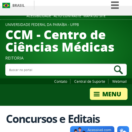
BRASIL
Simplifique!
ACESSIBILIDADE
ALTO CONTRASTE
MAPA DO SITE
Comunica BR
UNIVERSIDADE FEDERAL DA PARAÍBA - UFPB
CCM - Centro de
Participe
Ciências Médicas
Acesso à informação
Legislação
REITORIA
Canais
Buscar no portal
Bus
Contato
Central de Suporte
Webmail
Concursos e Editais