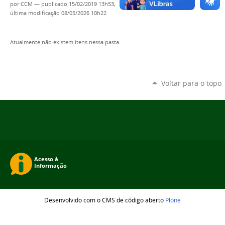
por
CCM
—
publicado
15/02/2019 13h53,
última modificação
08/05/2026 10h22
Atualmente não existem itens nessa pasta.
Voltar para o topo
Desenvolvido com o CMS de código aberto
Plone