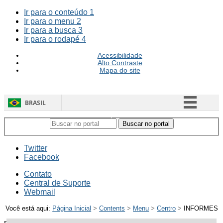
Ir para o conteúdo
1
Ir para o menu
2
Ir para a busca
3
Ir para o rodapé
4
Acessibilidade
Alto Contraste
Mapa do site
BRASIL
Simplifique!
Buscar no portal
Buscar no portal
Comunica BR
Twitter
Participe
Facebook
Acesso à informação
Contato
Legislação
Central de Suporte
Webmail
Canais
Você está aqui:
Página Inicial
>
Contents
>
Menu
>
Centro
>
INFORMES
menu
Menu