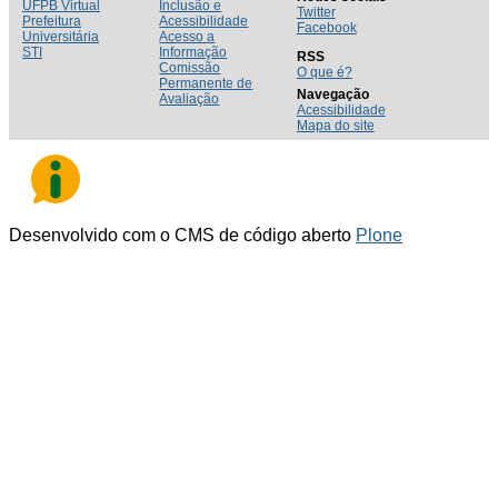
UFPB Virtual
Inclusão e
Twitter
Prefeitura
Acessibilidade
Facebook
Universitária
Acesso a
STI
Informação
RSS
Comissão
O que é?
Permanente de
Navegação
Avaliação
Acessibilidade
Mapa do site
Desenvolvido com o CMS de código aberto
Plone