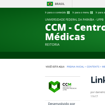
BRASIL
Ir para o conteúdo
1
Ir para o menu
2
Ir para
UNIVERSIDADE FEDERAL DA PARAÍBA - UFPB
CCM - Centro
Médicas
REITORIA
VOCÊ ESTÁ AQUI:
PÁGINA INICIAL
>
CONTENTS
>
M
Lin
por
danielr
11h17
Desenvolvido por