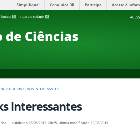
Simplifique!
Comunica BR
Participe
Acesso à infor
 a busca
3
Ir para o rodapé
4
ACESS
 de Ciências
ENU
>
OUTROS
>
LINKS INTERESSANTES
ks Interessantes
ocha
—
publicado
28/03/2017 13h25,
última modificação
12/08/2019