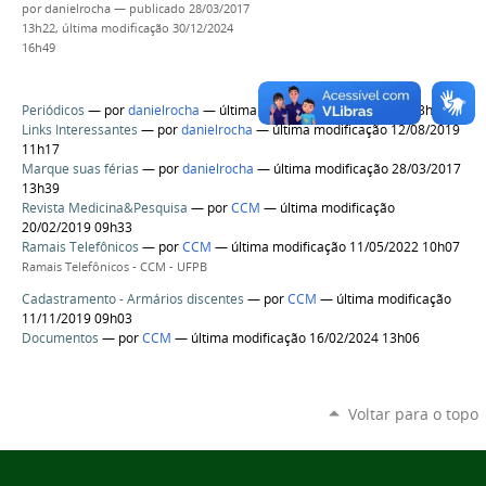
por
danielrocha
—
publicado
28/03/2017
13h22,
última modificação
30/12/2024
16h49
Periódicos
—
por
danielrocha
— última modificação 28/03/2017 13h23
Links Interessantes
—
por
danielrocha
— última modificação 12/08/2019
11h17
Marque suas férias
—
por
danielrocha
— última modificação 28/03/2017
13h39
Revista Medicina&Pesquisa
—
por
CCM
— última modificação
20/02/2019 09h33
Ramais Telefônicos
—
por
CCM
— última modificação 11/05/2022 10h07
Ramais Telefônicos - CCM - UFPB
Cadastramento - Armários discentes
—
por
CCM
— última modificação
11/11/2019 09h03
Documentos
—
por
CCM
— última modificação 16/02/2024 13h06
Voltar para o topo