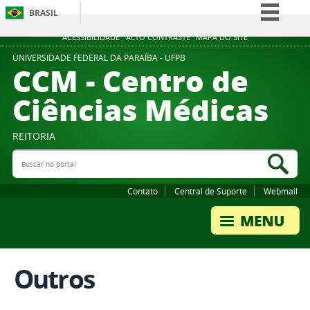
BRASIL
Simplifique!
ACESSIBILIDADE
ALTO CONTRASTE
MAPA DO SITE
Comunica BR
UNIVERSIDADE FEDERAL DA PARAÍBA - UFPB
CCM - Centro de
Participe
Ciências Médicas
Acesso à informação
Legislação
REITORIA
Canais
Buscar no portal
Bus
Contato
Central de Suporte
Webmail
Outros