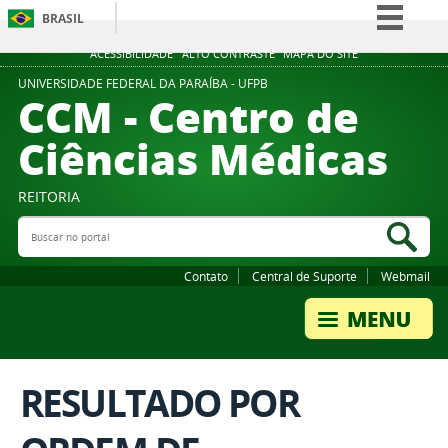
BRASIL
Simplifique!
ACESSIBILIDADE
ALTO CONTRASTE
MAPA DO SITE
Comunica BR
UNIVERSIDADE FEDERAL DA PARAÍBA - UFPB
CCM - Centro de
Participe
Ciências Médicas
Acesso à informação
Legislação
REITORIA
Canais
Buscar no portal
Bus
Contato
Central de Suporte
Webmail
RESULTADO POR