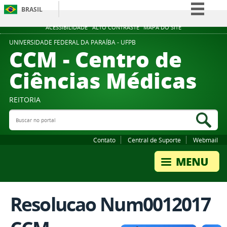
BRASIL
Simplifique!
ACESSIBILIDADE
ALTO CONTRASTE
MAPA DO SITE
Comunica BR
UNIVERSIDADE FEDERAL DA PARAÍBA - UFPB
CCM - Centro de
Participe
Ciências Médicas
Acesso à informação
Legislação
REITORIA
Canais
Buscar no portal
Bus
Contato
Central de Suporte
Webmail
Resolucao Num0012017