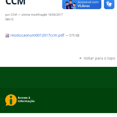
CCM
por
CCM
—
última modificação
16/05/2017
08h15
resolucaonum0012017ccm.pdf
— 575 KB
Voltar para o topo